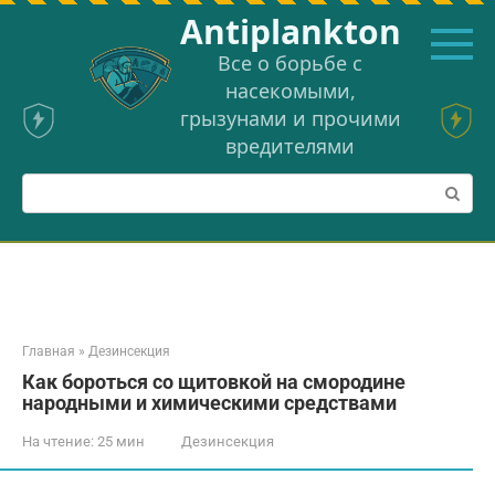
Перейти
Аntiplankton
к
контенту
Все о борьбе с
насекомыми,
грызунами и прочими
вредителями
Поиск:
Главная
»
Дезинсекция
Как бороться со щитовкой на смородине
народными и химическими средствами
На чтение:
25 мин
Дезинсекция