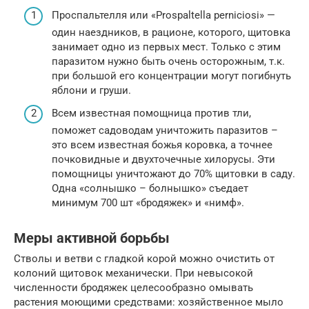
Проспальтелля или «Prospaltella perniciosi» —
один наездников, в рационе, которого, щитовка
занимает одно из первых мест. Только с этим
паразитом нужно быть очень осторожным, т.к.
при большой его концентрации могут погибнуть
яблони и груши.
Всем известная помощница против тли,
поможет садоводам уничтожить паразитов –
это всем известная божья коровка, а точнее
почковидные и двухточечные хилорусы. Эти
помощницы уничтожают до 70% щитовки в саду.
Одна «солнышко – болнышко» съедает
минимум 700 шт «бродяжек» и «нимф».
Меры активной борьбы
Стволы и ветви с гладкой корой можно очистить от
колоний щитовок механически. При невысокой
численности бродяжек целесообразно омывать
растения моющими средствами: хозяйственное мыло