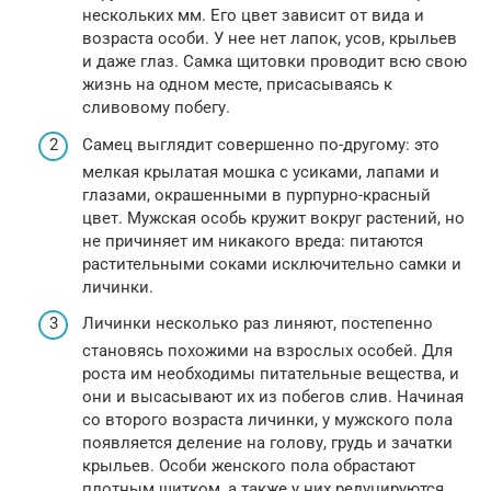
нескольких мм. Его цвет зависит от вида и
возраста особи. У нее нет лапок, усов, крыльев
и даже глаз. Самка щитовки проводит всю свою
жизнь на одном месте, присасываясь к
сливовому побегу.
Самец выглядит совершенно по-другому: это
мелкая крылатая мошка с усиками, лапами и
глазами, окрашенными в пурпурно-красный
цвет. Мужская особь кружит вокруг растений, но
не причиняет им никакого вреда: питаются
растительными соками исключительно самки и
личинки.
Личинки несколько раз линяют, постепенно
становясь похожими на взрослых особей. Для
роста им необходимы питательные вещества, и
они и высасывают их из побегов слив. Начиная
со второго возраста личинки, у мужского пола
появляется деление на голову, грудь и зачатки
крыльев. Особи женского пола обрастают
плотным щитком, а также у них редуцируются