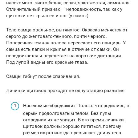
насекомого: чисто-белая, серая, ярко-желтая, лимонная.
Отличительный признак — неподвижность, так как у
щитовки нет крыльев и ног (у самок).
Тело самца овальное, вытянутое. Окраска меняется от
серого до желтовато-темного, почти черного.
Поперечная темная полоса пересекает его панцирь. У
самца есть лапки и крылья в отличие от самки. Он
передвигается и перелетает на короткие дистанции.
Под лупой видны его красные глаза.
Самцы гибнут после спаривания.
Личинки щитовок проходят не одну стадию развития.
Насекомые-«бродяжки». Только что родились, с
серым продолговатым телом. Без лупы
огородник их не увидит. В это время личинки
щитовок должны хорошо питаться, поэтому
размер их рта иногда превышает длину тела.