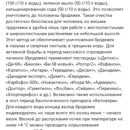
(100 г/10 л воды), зеленое мыло (50 г/10 л воды),
кальцинированная сода (50 г/10 л воды). Это позволяет
уничтожить до половины бродяжек. Такая очистка
достаточно безопасна для человека, но весьма
трудоемка и удобна лишь при работе с жестколистными
и широколистными растениями на небольшой высоте.
Этот метод не обеспечивает уничтожения бродяжек
в пазухах и свертках листьев, в трещинах коры. Для
активной борьбы в период массового отрождения
личинок (бродяжек) применяют пестициды («Дитокс»,
«Ди-68», «Бином», «Би-58 новый», «Рогор-С», «Фуфанон»,
«Калипсо», «Актара», «Террадим», «Десант», «Данадим»,
«Данадим эксперт», «Димет», «Евродим»,
«Карбофос-500», «Новактион», «Искра М», «Адмирал»,
«Доктор», «Сумитион», «Фосбан», «Сайрен», «Пиринекс»,
«Хлорпирифос» и др.). Возможно также использование
в этот период биологического препарата «Фитоверм».
Для каждого вида кокцид выход бродяжек
индивидуален, но чаще всего это конец июня – начало
июля. Весной до распускания почек при температуре не
ниже +4 °С можно проводить опрыскивание