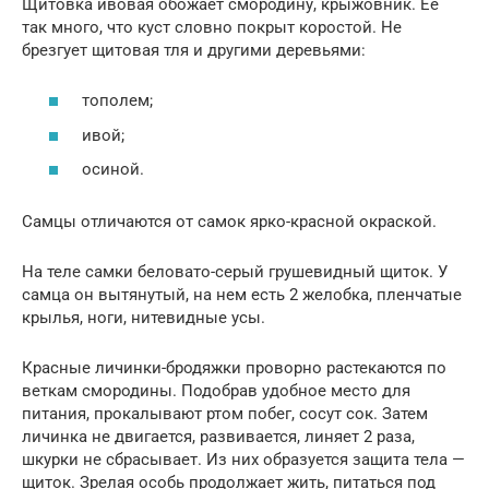
Щитовка ивовая обожает смородину, крыжовник. Ее
так много, что куст словно покрыт коростой. Не
брезгует щитовая тля и другими деревьями:
тополем;
ивой;
осиной.
Самцы отличаются от самок ярко-красной окраской.
На теле самки беловато-серый грушевидный щиток. У
самца он вытянутый, на нем есть 2 желобка, пленчатые
крылья, ноги, нитевидные усы.
Красные личинки-бродяжки проворно растекаются по
веткам смородины. Подобрав удобное место для
питания, прокалывают ртом побег, сосут сок. Затем
личинка не двигается, развивается, линяет 2 раза,
шкурки не сбрасывает. Из них образуется защита тела —
щиток. Зрелая особь продолжает жить, питаться под