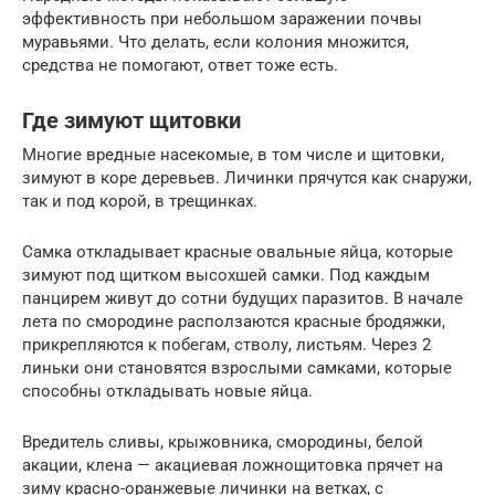
эффективность при небольшом заражении почвы
муравьями. Что делать, если колония множится,
средства не помогают, ответ тоже есть.
Где зимуют щитовки
Многие вредные насекомые, в том числе и щитовки,
зимуют в коре деревьев. Личинки прячутся как снаружи,
так и под корой, в трещинках.
Самка откладывает красные овальные яйца, которые
зимуют под щитком высохшей самки. Под каждым
панцирем живут до сотни будущих паразитов. В начале
лета по смородине расползаются красные бродяжки,
прикрепляются к побегам, стволу, листьям. Через 2
линьки они становятся взрослыми самками, которые
способны откладывать новые яйца.
Вредитель сливы, крыжовника, смородины, белой
акации, клена — акациевая ложнощитовка прячет на
зиму красно-оранжевые личинки на ветках, с