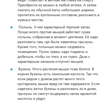
виде. Помогает и мятная настойка на спирту.
Приобрести ее можно в любой аптеке. А затем
скатать из обычной ваты небольшие шарики,
пропитать их купленным составом, разложить в
нужных местах.
Полынь. У нее характерный терпкий запах.
Лучше всего против мышей работает сухая
полынь, собранная в момент цветения. Ее надо
разложить там, где были замечены грызуны.
Кроме того, полынью можно окуривать
помещение. Пучок травы надо поджечь и
добиться, чтобы он тлел, а не горел. Дым с
характерным запахом отпугнет мышей.
Бузина. Этого растения мыши тоже боятся. В
корнях бузины есть синильная кислота. Так что
если рядом с домом растет много этого
кустарника, мыши вряд ли там задержатся. Если
нарезать веток бузины и разложить их в доме,
грызуны не смогут выдержать запах ядовитой
кислоты и уйдут.