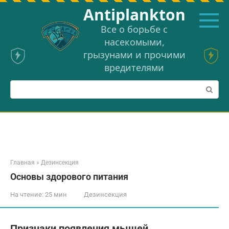
Перейти
Аntiplankton
к
контенту
Все о борьбе с
насекомыми,
грызунами и прочими
вредителями
Поиск:
Главная
»
Дезинсекция
Основы здорового питания
На чтение:
25 мин
Дезинсекция
Признаки появления мышей