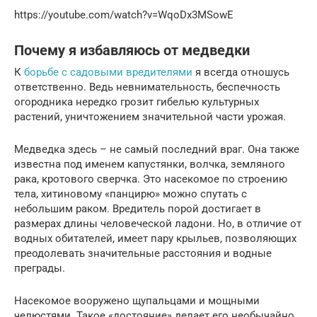
https://youtube.com/watch?v=WqoDx3MSowE
Почему я избавляюсь от медведки
К
борьбе с садовыми вредителями
я всегда отношусь
ответственно. Ведь невнимательность, беспечность
огородника нередко грозит гибелью культурных
растений, уничтожением значительной части урожая.
Медведка здесь – не самый последний враг. Она также
известна под именем капустянки, волчка, земляного
рака, кротового сверчка. Это насекомое по строению
тела, хитиновому «панцирю» можно спутать с
небольшим раком. Вредитель порой достигает в
размерах длины человеческой ладони. Но, в отличие от
водных обитателей, имеет пару крыльев, позволяющих
преодолевать значительные расстояния и водные
преграды.
Насекомое вооружено щупальцами и мощными
челюстями. Такое «достояние» делает его необычайно