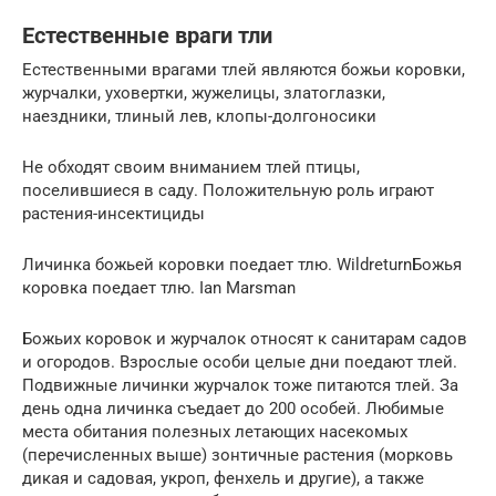
Естественные враги тли
Естественными врагами тлей являются божьи коровки,
журчалки, уховертки, жужелицы, златоглазки,
наездники, тлиный лев, клопы-долгоносики
Не обходят своим вниманием тлей птицы,
поселившиеся в саду. Положительную роль играют
растения-инсектициды
Личинка божьей коровки поедает тлю. WildreturnБожья
коровка поедает тлю. Ian Marsman
Божьих коровок и журчалок относят к санитарам садов
и огородов. Взрослые особи целые дни поедают тлей.
Подвижные личинки журчалок тоже питаются тлей. За
день одна личинка съедает до 200 особей. Любимые
места обитания полезных летающих насекомых
(перечисленных выше) зонтичные растения (морковь
дикая и садовая, укроп, фенхель и другие), а также