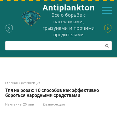
Перейти
Аntiplankton
к
контенту
Все о борьбе с
насекомыми,
грызунами и прочими
вредителями
Поиск:
Главная
»
Дезинсекция
Тля на розах: 10 способов как эффективно
бороться народными средствами
На чтение:
25 мин
Дезинсекция