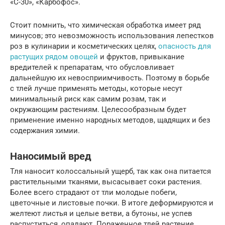
«С-30», «Карбофос».
Стоит помнить, что химическая обработка имеет ряд
минусов; это невозможность использования лепестков
роз в кулинарии и косметических целях,
опасность для
растущих рядом овощей
и фруктов, привыкание
вредителей к препаратам, что обусловливает
дальнейшую их невосприимчивость. Поэтому в борьбе
с тлей лучше применять методы, которые несут
минимальный риск как самим розам, так и
окружающим растениям. Целесообразным будет
применение именно народных методов, щадящих и без
содержания химии.
Наносимый вред
Тля наносит колоссальный ущерб, так как она питается
растительными тканями, высасывает соки растения.
Более всего страдают от тли молодые побеги,
цветочные и листовые почки. В итоге деформируются и
желтеют листья и целые ветви, а бутоны, не успев
распуститься, опадают. Пораженное тлей растение