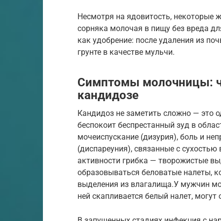
Несмотря на ядовитость, некоторые 
сорняка молочая в пищу без вреда д
как удобрение: после удаления из по
грунте в качестве мульчи.
Симптомы молочницы: ч
кандидозе
Кандидоз не заметить сложно — это 
беспокоит беспрестанный зуд в облас
мочеиспускание (дизурия), боль и не
(диспареуния), связанные с сухостью
активности грибка — творожистые вы
образовываться беловатые налеты, к
выделения из влагалища.У мужчин мо
ней скапливается белый налет, могут
В запущенных стадиях инфекция с на