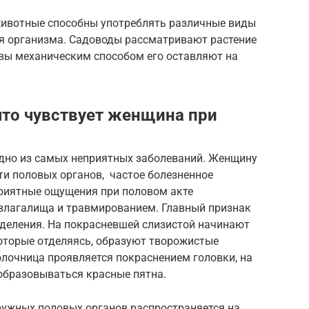
животные способны употреблять различные виды
ля организма. Садоводы рассматривают растение
чвы механическим способом его оставляют на
то чувствует женщина при
одно из самых неприятных заболеваний. Женщину
ти половых органов, частое болезненное
приятные ощущения при половом акте
 влагалища и травмированием. Главный признак
деления. На покрасневшей слизистой начинают
оторые отделяясь, образуют творожистые
лочница проявляется покраснением головки, на
 образовываться красные пятна.
ружных половых органов распространяется на