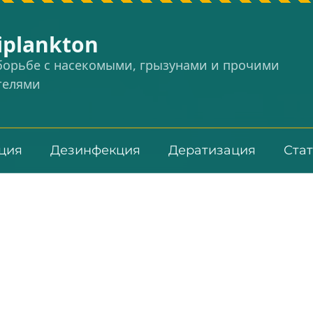
iplankton
 борьбе с насекомыми, грызунами и прочими
телями
ция
Дезинфекция
Дератизация
Ста