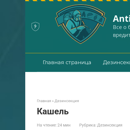
Перейти
к
Аnt
контенту
Все о
вреди
Главная страница
Дезинсек
Главная
»
Дезинсекция
Кашель
На чтение:
24 мин
Рубрика:
Дезинсекция