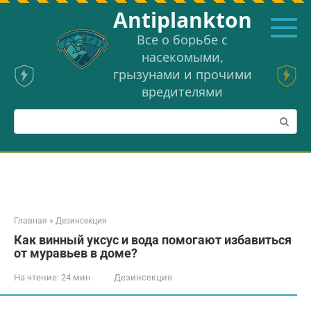
Перейти
Аntiplankton
к
контенту
Все о борьбе с
насекомыми,
грызунами и прочими
вредителями
Поиск:
Главная
»
Дезинсекция
Как винный уксус и вода помогают избавиться
от муравьев в доме?
На чтение:
24 мин
Дезинсекция