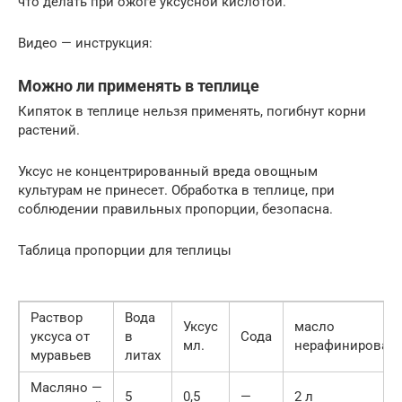
что делать при ожоге уксусной кислотой.
Видео — инструкция:
Можно ли применять в теплице
Кипяток в теплице нельзя применять, погибнут корни
растений.
Уксус не концентрированный вреда овощным
культурам не принесет. Обработка в теплице, при
соблюдении правильных пропорции, безопасна.
Таблица пропорции для теплицы
Раствор
Вода
Уксус
масло
уксуса от
в
Сода
мл.
нерафинирован
муравьев
литах
Масляно —
5
0,5
—
2 л