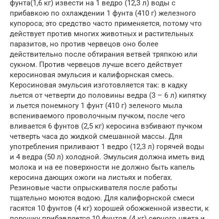
фунта(1,6 кг) извести на 1 ведро (12,3 л) воды с
прибавкою по охлаждении 1 фунта (410 г) железного
купороса; это средство часто применяется, потому что
действует против многих животных и растительных
паразитов, но против червецов оно более
действительно после обтирания ветвей тряпкою или
сукном. Против червецов лучше всего действует
керосиновая эмульсия и калифорнская смесь.
Керосиновая эмульсия изготовляется так: в кадку
льется от четверти до половины ведра (3 – 6 л) кипятку
и льется понемногу 1 фунт (410 г) зеленого мыла
вспениваемого проволочным пучком, после чего
вливается 6 фунтов (2,5 кг) керосина взбивают пучком
четверть часа до жидкой смешанной массы. Для
употребления приливают 1 ведро (12,3 л) горячей воды
и 4 ведра (50 л) холодной. Эмульсия должна иметь вид
молока и на ее поверхности не должно быть капель
керосина дающих ожоги на листьях и побегах.
Резиновые части опрыскивателя после работы
тщательно моются водою. Для калифорнской смеси
гасятся 10 фунтов (4 кг) хорошей обожженной извести, к
порошку прибавляется 10 фунтов (4 кг) серного цвета и