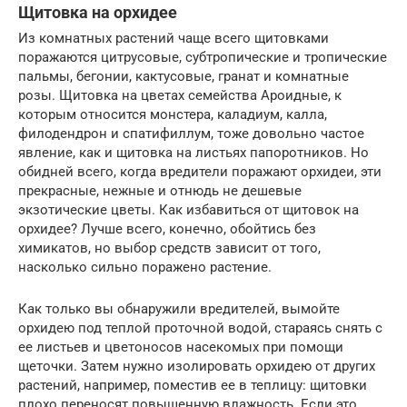
Щитовка на орхидее
Из комнатных растений чаще всего щитовками
поражаются цитрусовые, субтропические и тропические
пальмы, бегонии, кактусовые, гранат и комнатные
розы. Щитовка на цветах семейства Ароидные, к
которым относится монстера, каладиум, калла,
филодендрон и спатифиллум, тоже довольно частое
явление, как и щитовка на листьях папоротников. Но
обидней всего, когда вредители поражают орхидеи, эти
прекрасные, нежные и отнюдь не дешевые
экзотические цветы. Как избавиться от щитовок на
орхидее? Лучше всего, конечно, обойтись без
химикатов, но выбор средств зависит от того,
насколько сильно поражено растение.
Как только вы обнаружили вредителей, вымойте
орхидею под теплой проточной водой, стараясь снять с
ее листьев и цветоносов насекомых при помощи
щеточки. Затем нужно изолировать орхидею от других
растений, например, поместив ее в теплицу: щитовки
плохо переносят повышенную влажность. Если это