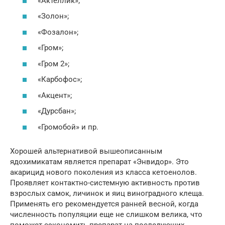
«Актеллик»;
«Золон»;
«Фозалон»;
«Гром»;
«Гром 2»;
«Карбофос»;
«Акцент»;
«Дурсбан»;
«Громобой» и пр.
Хорошей альтернативой вышеописанным
ядохимикатам является препарат «Энвидор». Это
акарицид нового поколения из класса кетоенолов.
Проявляет контактно-системную активность против
взрослых самок, личинок и яиц виноградного клеща.
Применять его рекомендуется ранней весной, когда
численность популяции еще не слишком велика, что
поможет сэкономить препарат на последующих