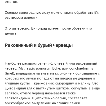
ожогов.
Осенью виноградную лозу можно также обработать 5%
раствором извести.
Это интересно: Виноград плачет после обрезки что
делать
Раковинный и бурый червецы
Наиболее распространен яблоневый или раковинный
червец (Mytilaspis pomorum Bche. или conchaeformis
Gmel), водящийся на вязе, ивах, рябине и боярышнике с
которых его яички попадают на плодовые деревья и
ягодные кусты – крыжовник, смородину и малину. Это
щитовидная тля с вытянутым щитком, согнутым в виде
запятой, отчего червец называется также
запятовидным. Щиток темно-серый, составляет
воскообразное выделение на спинке самки