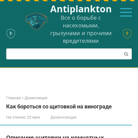
Перейти
Аntiplankton
к
контенту
Все о борьбе с
насекомыми,
грызунами и прочими
вредителями
Поиск:
Главная
»
Дезинсекция
Как бороться со щитовкой на винограде
На чтение:
22 мин
Дезинсекция
Описание щитовки на комнатных