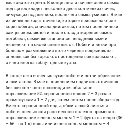
желтоватого цвета. В конце лета и начале осени самка
под щиток кладет несколько десятков мелких яичек,
зимующих под щитком, после чего самка умирает. В мае
из яичек выходят личинки, которые присасываются к
коре побегов, сначала двигаются, потом после линьки
самцы окрыляются и после оплодотворения самок
погибают, самки же становятся неподвижными и
выделяют на своей спине щиток. Побеги и ветви при
большом размножении этого червеца покрываются
сплошь как бы коркою, от истощения сока засыхают,
отчего иногда гибнут целые кусты.
В конце лета и осенью сухие побеги и ветви обрезаются
и сжигаются. В мае с появлением подвижных личинок
без щитков часто производится обильное
опрыскивание 5% керосиновою водою 2 – 3 раза с
промежутками 1 – 2 дня, затем летом после сбора ягод.
Вместо керосиновой воды, обжигающей листья и
побеги, осенью или рано весною полезно применять
опрыскивание зеленым мылом 1 – 2 фунта на ведро (36
– 66 г на 1 л) воды или известковым молоком – 4