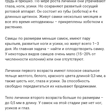
грудь и брюшко. По мере роста личинки они утрачивают
глаза, ноги, усики. Но сохраняют развитый сосущий
ротовой аппарат. Он состоит из губы (хоботка) и 4-х
длинных щетинок. Живут самки несколько месяцев и
все это время неподвижны – прикреплены хоботком к
растению.
Самцы по размерам меньше самок, имеют пару
крыльев, развитые ноги и усики, но живут всего 1–3
дня. Их главная задача – найти и оплодотворить самку.
У некоторых видов самцов очень мало (15–20% от
численности колонии) или они отсутствуют.
Личинки первого возраста имеют плоское овальное
тельце желтого, белого, красного цвета длиной 0,3 мм, а
также шесть ног, глаза и усики. За способность
свободно передвигаться их называют бродяжками.
Тело личинки второго возраста больше по размерам –
до 0,5 мм в длину. У самок на этой стадии уже нет ног,
усиков и глаз.