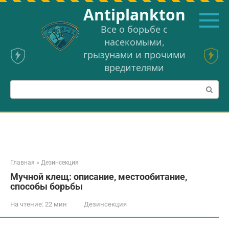
Перейти
Аntiplankton
к
контенту
Все о борьбе с
насекомыми,
грызунами и прочими
вредителями
Поиск:
Главная
»
Дезинсекция
Мучной клещ: описание, местообитание,
способы борьбы
На чтение:
22 мин
Дезинсекция