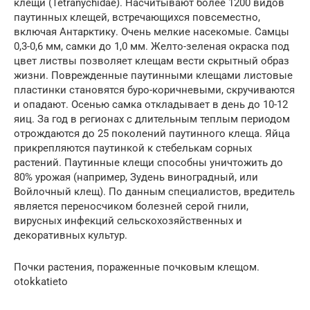
клещи (Tetranychidae). Насчитывают более 1200 видов
паутинных клещей, встречающихся повсеместно,
включая Антарктику. Очень мелкие насекомые. Самцы
0,3-0,6 мм, самки до 1,0 мм. Желто-зеленая окраска под
цвет листвы позволяет клещам вести скрытный образ
жизни. Поврежденные паутинными клещами листовые
пластинки становятся буро-коричневыми, скручиваются
и опадают. Осенью самка откладывает в день до 10-12
яиц. За год в регионах с длительным теплым периодом
отрождаются до 25 поколений паутинного клеща. Яйца
прикрепляются паутинкой к стебелькам сорных
растений. Паутинные клещи способны уничтожить до
80% урожая (например, Зудень виноградный, или
Войлочный клещ). По данным специалистов, вредитель
является переносчиком болезней серой гнили,
вирусных инфекций сельскохозяйственных и
декоративных культур.
Почки растения, пораженные почковым клещом.
otokkatieto