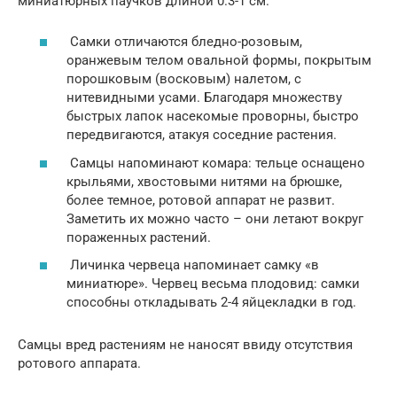
миниатюрных паучков длиной 0.3-1 см.
Самки отличаются бледно-розовым,
оранжевым телом овальной формы, покрытым
порошковым (восковым) налетом, с
нитевидными усами. Благодаря множеству
быстрых лапок насекомые проворны, быстро
передвигаются, атакуя соседние растения.
Самцы напоминают комара: тельце оснащено
крыльями, хвостовыми нитями на брюшке,
более темное, ротовой аппарат не развит.
Заметить их можно часто – они летают вокруг
пораженных растений.
Личинка червеца напоминает самку «в
миниатюре». Червец весьма плодовид: самки
способны откладывать 2-4 яйцекладки в год.
Самцы вред растениям не наносят ввиду отсутствия
ротового аппарата.