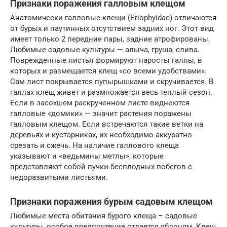
Признаки поражения галловым клещом
Анатомически галловые клещи (Eriophyidae) отличаются
от бурых и паутинных отсутствием задних ног. Этот вид
имеет только 2 передние пары, задние атрофированы.
Любимые садовые культуры — алыча, груша, слива.
Поврежденные листья формируют наросты галлы, в
которых и размещается клещ «со всеми удобствами».
Сам лист покрывается пупырышками и скручивается. В
галлах клещ живет и размножается весь теплый сезон.
Если в засохшем раскрученном листе виднеются
галловые «домики» — значит растения поражены
галловым клещом. Если встречаются такие ветки на
деревьях и кустарниках, их необходимо аккуратно
срезать и сжечь. На наличие галлового клеща
указывают и «ведьмины метлы», которые
представляют собой пучки бесплодных побегов с
недоразвитыми листьями.
Признаки поражения бурым садовым клещом
Любимые места обитания бурого клеща – садовые
культуры, особое предпочтение отдается яблоням. Клещ