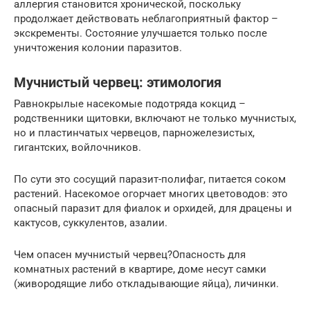
аллергия становится хронической, поскольку
продолжает действовать неблагоприятный фактор –
экскременты. Состояние улучшается только после
уничтожения колонии паразитов.
Мучнистый червец: этимология
Равнокрылые насекомые подотряда кокцид –
родственники щитовки, включают не только мучнистых,
но и пластинчатых червецов, парножелезистых,
гигантских, войлочников.
По сути это сосущий паразит-полифаг, питается соком
растений. Насекомое огорчает многих цветоводов: это
опасный паразит для фиалок и орхидей, для драцены и
кактусов, суккулентов, азалии.
Чем опасен мучнистый червец?Опасность для
комнатных растений в квартире, доме несут самки
(живородящие либо откладывающие яйца), личинки.