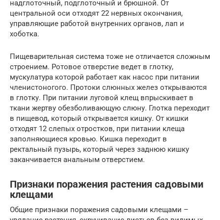
надглоточный, подглоточный и брюшной. От
центральной оси отходят 22 нервных окончания,
управляющие работой внутренних органов, лап и
хоботка.
Пищеварительная система тоже не отличается сложным
строением. Ротовое отверстие ведет в глотку,
мускулатура которой работает как насос при питании
членистоногого. Протоки слюнных желез открываются
в глотку. При питании луговой клещ впрыскивает в
ткани жертву обезболивающую слюну. Глотка переходит
в пищевод, который открывается кишку. От кишки
отходят 12 слепых отростков, при питании клеща
заполняющиеся кровью. Кишка переходит в
ректальный пузырь, который через заднюю кишку
заканчивается анальным отверстием.
Признаки поражения растения садовыми
клещами
Общие признаки поражения садовыми клещами –
увядание растения, скручивание листьев без видимых