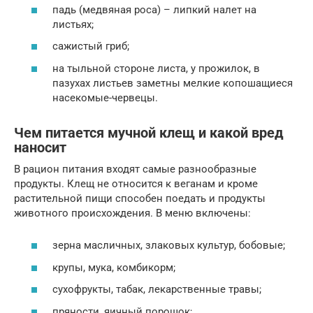
падь (медвяная роса) – липкий налет на
листьях;
сажистый гриб;
на тыльной стороне листа, у прожилок, в
пазухах листьев заметны мелкие копошащиеся
насекомые-червецы.
Чем питается мучной клещ и какой вред
наносит
В рацион питания входят самые разнообразные
продукты. Клещ не относится к веганам и кроме
растительной пищи способен поедать и продукты
животного происхождения. В меню включены:
зерна масличных, злаковых культур, бобовые;
крупы, мука, комбикорм;
сухофрукты, табак, лекарственные травы;
пряности, яичный порошок;