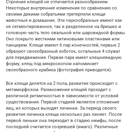
Строение клещей не отличается разнообразием.
Некоторые внутренние изменения по сравнению со
своими дикими собратьями претерпели клещи
животные и домашние. Эти паукообразные имеют как
не сегментированное, так и разделенное на брюшко и
головную часть тело овальной или шаровидной формы.
Оно покрыто жесткими хитиновыми пластинами или
панцирем. Клещи имеют 6 пар конечностей, первые 2
образуют своеобразный хоботок, остальные 4 служат
для передвижения. Первая пара имеет клешневидную
форму, клещ под микроскопом напоминает
своеобразного крабика (фотография приводится).
Все клещи делятся на 2 пола, развитие происходит с
метаморфозом. Размножение клещей проходит с
различной ритмичностью в зависимости от условий
существования. Первой стадией является отложение
яиц, из которых выходят личинки. За период своего
развития личинка клеща несколько раз линяет. После
первой линьки она переходит в стадию нимфы, после
последней считается созревшей (имаго). Различные