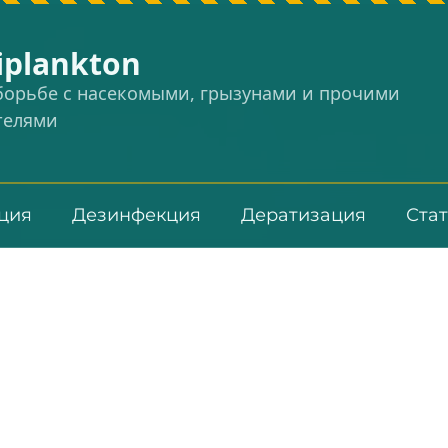
iplankton
 борьбе с насекомыми, грызунами и прочими
телями
ция
Дезинфекция
Дератизация
Ста