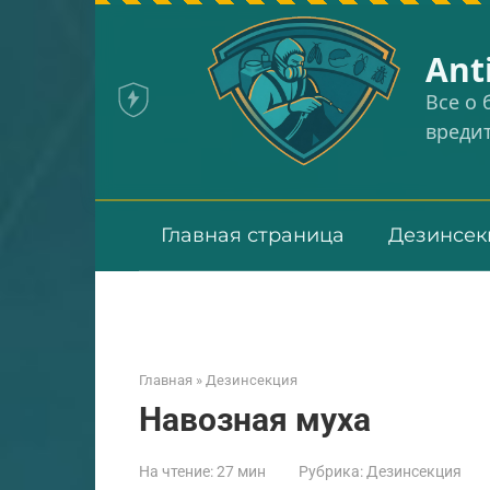
Перейти
к
Аnt
контенту
Все о
вреди
Главная страница
Дезинсек
Главная
»
Дезинсекция
Навозная муха
На чтение:
27 мин
Рубрика:
Дезинсекция