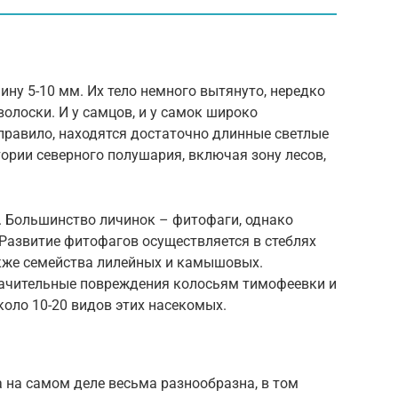
ну 5-10 мм. Их тело немного вытянуто, нередко
олоски. И у самцов, и у самок широко
 правило, находятся достаточно длинные светлые
тории северного полушария, включая зону лесов,
 Большинство личинок – фитофаги, однако
 Развитие фитофагов осуществляется в стеблях
акже семейства лилейных и камышовых.
начительные повреждения колосьям тимофеевки и
коло 10-20 видов этих насекомых.
 на самом деле весьма разнообразна, в том