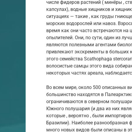
числе фидеров растений ( минёры , с
капсулах), водные хищников и хищни
ситуациях — такие , как груды гниющ
морских водорослей или навоз. Взрос
время как они часто встречаются на ц
опылителей. Они, по сути, один из лу
являются полезными агентами биолог
привлекают экскременты в больших к
этого семейства Scathophaga stercorar
волосистые самцы этого вида собираю
некоторых частях ареала, наблюдаетс
Во всем мире, около 500 описанных 
большинство находятся в Палеарктики
ограничиваются в северном полушарии
Южного полушария (и два из них явл
которые , вероятно , были импортир
Бразилии). Наиболее разнообразная ф
много новых видов были описаны в эт