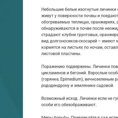
Небольшие белые изогнутые личинки ск
живут у поверхности почвы и поедают
обогреваемых теплицах, оранжереях, а
обнаруживаются в почве после неожид
страдают клубни грунтовых, оранжере
вид долгоносиков-скосарей – имеют ма
кормятся на листьях по ночам, остав
листовой пластины.
Поражению подвержены. Личинки повр
цикламенов и бегоний. Взрослые особ
(горянке, Epimedium), вечнозеленым р
рододендрону и землянике садовой.
Возможный исход. Личинки если не гу
особи его обезображивают.
Меры борьбы. Привлекайте в сад естес