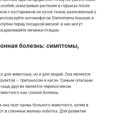
особей, осматривая растения в горшках после
ков с кустарников на кусок ткани, разложенный у
 используйте энтомофагов Steinernema kraussei и
 клубни перед посадкой весной: в них могут
 скармливайте личинки птицам.
Сонная болезнь: симптомы,
ко для животных, но и для людей. Она является
разитов – трипаносом и наган. Самым опасным
на чаще других является переносчиком
звестного как сонная болезнь.
 она пьет кровь больного животного, затем в
т в слюнные железы хоботка. Для развития