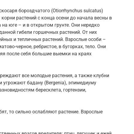
осаря бороздчатого (Otiorrhynchus sulcatus)
 корни растений с конца осени до начала весны в
 на юге – и в открытом грунте. Они нередко
анной гибели горшечных растений. От них
йных и тепличных растений. Взрослые особи –
тово-черное, ребристое, в бугорках, тело. Они
ляя после себя большие выемки на краях
еждают все молодые растения, а также клубни
и угрожают бадану (Bergenia), эпимедиуму
азновидностям бересклета, гортензии,
бят, то сильно ослабляют растение. Взрослые
твенных врагов вредителя: птиц, лягушек и ежей.