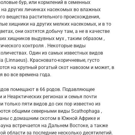
тволовые бур, или кормлений в семенных
к на других личинках насекомых во влажных
его вещества растительного происхождения,
лые хищники на других мелких насекомых, и в то
ветах, они охотятся добычу там, а не в качестве
чших хищников выдувных мух , таким образом ,
ического контроля . Некоторые виды
оличествах. Один из самых известных видов
ia (Linnaeus). Красновато-коричневые, густо
тся на крупный рогатый скот навозом и может, в
я во все времена года.
видов помещают в 66 родов. Подавляющее
 и Неарктических регионах и семья почти
 только пяти видов до сих пор известно из
яются общими северными виды Scathophaga ,
ованы с домашним скотом в Южной Африке и
ауна встречается на Дальнем Востоке, а также
ой области за последние несколько десятилетий.