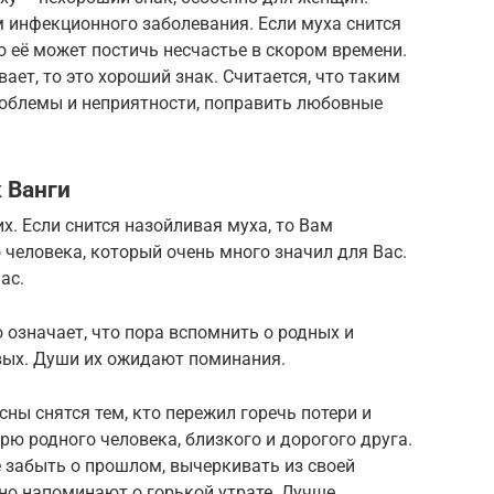
 инфекционного заболевания. Если муха снится
о её может постичь несчастье в скором времени.
ает, то это хороший знак. Считается, что таким
облемы и неприятности, поправить любовные
 Ванги
х. Если снится назойливая муха, то Вам
 человека, который очень много значил для Вас.
ас.
о означает, что пора вспомнить о родных и
ивых. Души их ожидают поминания.
сны снятся тем, кто пережил горечь потери и
рю родного человека, близкого и дорогого друга.
 забыть о прошлом, вычеркивать из своей
но напоминают о горькой утрате. Лучше