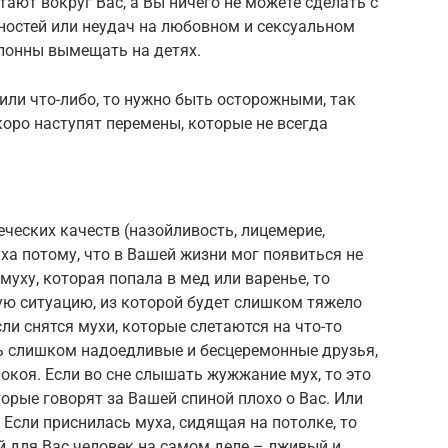
тают вокруг Вас, а Вы ничего не можете сделать с
тностей или неудач на любовном и сексуальном
клонны вымещать на детях.
пили что-либо, то нужно быть осторожными, так
коро наступят перемены, которые не всегда
еческих качеств (назойливость, лицемерие,
ха потому, что в Вашей жизни мог появиться не
муху, которая попала в мед или варенье, то
кую ситуацию, из которой будет слишком тяжело
ли снятся мухи, которые слетаются на что-то
сть слишком надоедливые и бесцеремонные друзья,
окоя. Если во сне слышать жужжание мух, то это
орые говорят за Вашей спиной плохо о Вас. Или
 Если приснилась муха, сидящая на потолке, то
ой для Вас человек на самом деле – лживый и