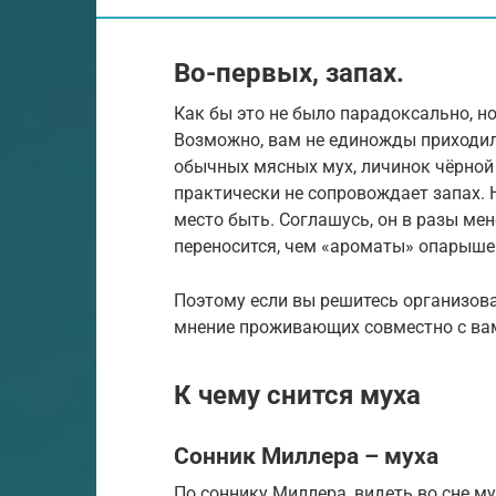
Во-первых, запах.
Как бы это не было парадоксально, н
Возможно, вам не единожды приходило
обычных мясных мух, личинок чёрной 
практически не сопровождает запах. 
место быть. Соглашусь, он в разы мен
переносится, чем «ароматы» опарышей
Поэтому если вы решитесь организова
мнение проживающих совместно с вам
К чему снится муха
Сонник Миллера – муха
По соннику Миллера, видеть во сне м