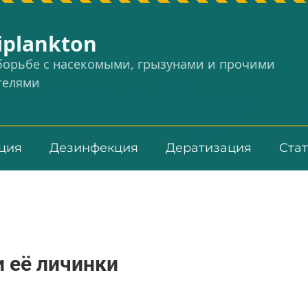
iplankton
 борьбе с насекомыми, грызунами и прочими
телями
ция
Дезинфекция
Дератизация
Ста
и её личинки