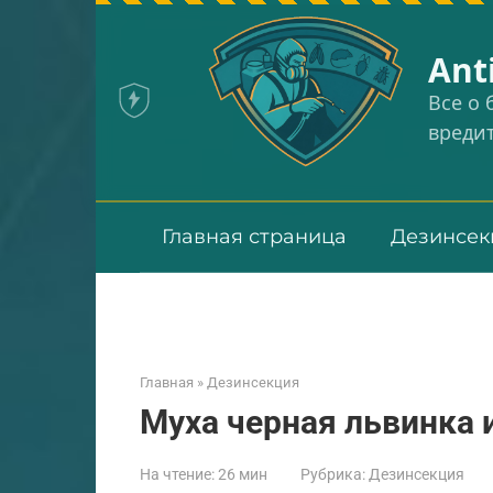
Перейти
к
Аnt
контенту
Все о
вреди
Главная страница
Дезинсек
Главная
»
Дезинсекция
Муха черная львинка 
На чтение:
26 мин
Рубрика:
Дезинсекция