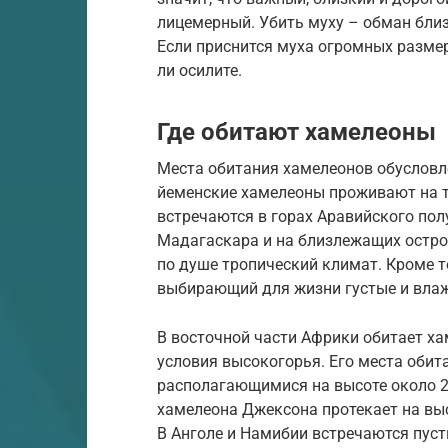
лицемерный. Убить муху – обман близ
Если приснится муха огромных размеро
ли осилите.
Где обитают хамелеоны
Места обитания хамелеонов обусловл
йеменские хамелеоны проживают на т
встречаются в горах Аравийского пол
Мадагаскара и на близлежащих остро
по душе тропический климат. Кроме то
выбирающий для жизни густые и влаж
В восточной части Африки обитает х
условия высокогорья. Его места обит
располагающимися на высоте около 2
хамелеона Джексона протекает на выс
В Анголе и Намибии встречаются пус