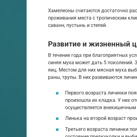
Хамелеоны считаются достаточно р
проживания места с тропическим кли
саванн, пустынь и степей.
Развитие и жизненный 
В течение года при благоприятных ус
синяя муха может дать 5 поколений. З
яиц. Местом для них мясная муха вы
раны, трупы. В них развиваются личин
Первого возраста личинки появ
произошла их кладка. У них от
осуществляется внекишечным
Линька на второй возраст прои
Третьего возраста личинки поя
состояние предкуколки и выби