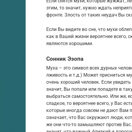
Если снятся мухи, которые жужжат, ле
этим, то значит, нужно ждать неприя
фронте. Злость от таких неудач Вы с
Если Вы видите во сне, что мухи обле
как в Вашей жизни вероятнее всего, с
являются хорошими.
Сонник Эзопа
Муха – это символ всех дурных челов
лживость и т.д.) Может присниться му
очень хороший человек. Если увидеть 
значит, Вы попали или попадете в та
выбраться самостоятельно. Или же, ес
сладкое, то вероятнее всего, у Вас е
которые иногда совсем не дают Вам п
означает, что Вас окружают люди, кот
же они что-то замышляют против Вас.
значит, что важный, близкий и дорог