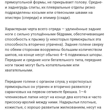
прямоугольной формы, не прикрывает голову. Средне-
и заднегрудь слиты, их плевральные отделы резко
подразделены косыми или отвесными швами на
эпистерн (спереди) и эпимер (сзади).
Характерная черта всего отряда — удлинённые задние
ноги с сильно утолщёнными бёдрами, обеспечивающие
способность к прыжку (у некоторых прямокрылых эта
способность вторично утрачена). Задние голени сверху
по обеим сторонам вооружены большим количеством
шипов, на конце несут обычно 4—6 подвижных шпоры.
Передние и средние ноги бегательного типа, передние
ноги также могут быть копательными или
хватательными.
Передние голени с органом слуха; у короткоусых
прямокрылых он утрачен и вторично развился у
саранчовых на первом сегменте брюшка. 1—4-
члениковые лапки несут на конце два коготка и часто
присоску-аролий между ними. Надкрылья плотные,
кожистые, с хорошо развитым жилкованием, несут на