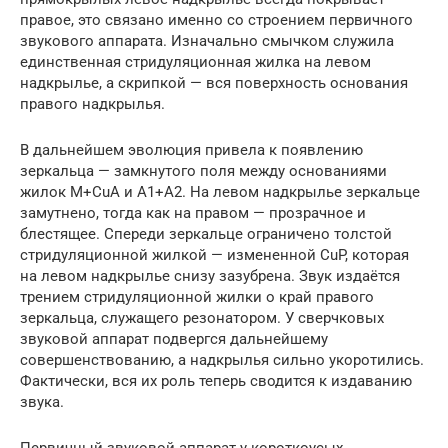
правое, это связано именно со строением первичного
звукового аппарата. Изначально смычком служила
единственная стридуляционная жилка на левом
надкрылье, а скрипкой — вся поверхность основания
правого надкрылья.
В дальнейшем эволюция привела к появлению
зеркальца — замкнутого поля между основаниями
жилок M+CuA и A1+A2. На левом надкрылье зеркальце
замутнено, тогда как на правом — прозрачное и
блестящее. Спереди зеркальце ограничено толстой
стридуляционной жилкой — измененной CuP, которая
на левом надкрылье снизу зазубрена. Звук издаётся
трением стридуляционной жилки о край правого
зеркальца, служащего резонатором. У сверчковых
звуковой аппарат подвергся дальнейшему
совершенствованию, а надкрылья сильно укоротились.
Фактически, вся их роль теперь сводится к издаванию
звука.
Первичный звуковой аппарат у короткоусых