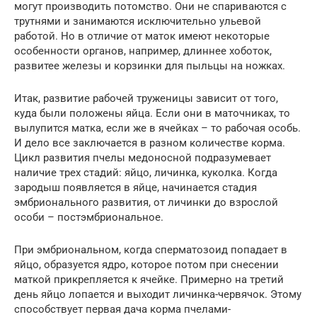
могут производить потомство. Они не спариваются с
трутнями и занимаются исключительно ульевой
работой. Но в отличие от маток имеют некоторые
особенности органов, например, длиннее хоботок,
развитее железы и корзинки для пыльцы на ножках.
Итак, развитие рабочей труженицы зависит от того,
куда были положены яйца. Если они в маточниках, то
вылупится матка, если же в ячейках – то рабочая особь.
И дело все заключается в разном количестве корма.
Цикл развития пчелы медоносной подразумевает
наличие трех стадий: яйцо, личинка, куколка. Когда
зародыш появляется в яйце, начинается стадия
эмбрионального развития, от личинки до взрослой
особи – постэмбриональное.
При эмбриональном, когда сперматозоид попадает в
яйцо, образуется ядро, которое потом при снесении
маткой прикрепляется к ячейке. Примерно на третий
день яйцо лопается и выходит личинка-червячок. Этому
способствует первая дача корма пчелами-