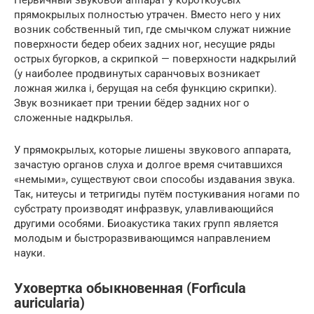
прямокрылых полностью утрачен. Вместо него у них
возник собственный тип, где смычком служат нижние
поверхности бедер обеих задних ног, несущие ряды
острых бугорков, а скрипкой — поверхности надкрылий
(у наиболее продвинутых саранчовых возникает
ложная жилка i, берущая на себя функцию скрипки).
Звук возникает при трении бёдер задних ног о
сложенные надкрылья.
У прямокрылых, которые лишены звукового аппарата,
зачастую органов слуха и долгое время считавшихся
«немыми», существуют свои способы издавания звука.
Так, нитеусы и тетригиды путём постукивания ногами по
субстрату производят инфразвук, улавливающийся
другими особями. Биоакустика таких групп является
молодым и быстроразвивающимся направлением
науки.
Уховертка обыкновенная (Forficula
auricularia)