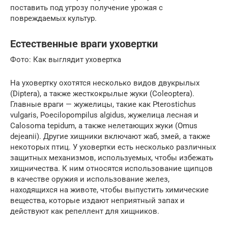
поставить под угрозу получение урожая с
повреждаемых культур.
Естественные враги уховертки
Фото: Как выглядит уховертка
На уховертку охотятся несколько видов двукрылых
(Diptera), а также жесткокрылые жуки (Coleoptera).
Главные враги — жужелицы, такие как Pterostichus
vulgaris, Poecilopompilus algidus, жужелица лесная и
Calosoma tepidum, а также нелетающих жуки (Omus
dejeanii). Другие хищники включают жаб, змей, а также
некоторых птиц. У уховертки есть несколько различных
защитных механизмов, используемых, чтобы избежать
хищничества. К ним относятся использование щипцов
в качестве оружия и использование желез,
находящихся на животе, чтобы выпустить химические
вещества, которые издают неприятный запах и
действуют как репеллент для хищников.