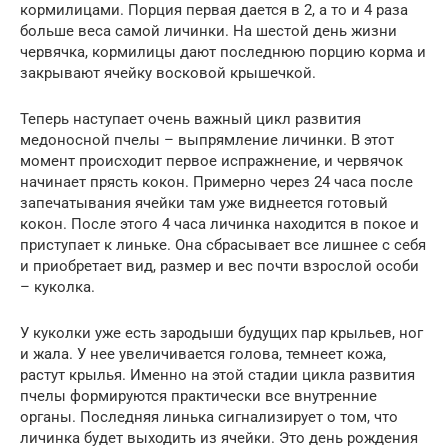
кормилицами. Порция первая дается в 2, а то и 4 раза
больше веса самой личинки. На шестой день жизни
червячка, кормилицы дают последнюю порцию корма и
закрывают ячейку восковой крышечкой.
Теперь наступает очень важный цикл развития
медоносной пчелы – выпрямление личинки. В этот
момент происходит первое испражнение, и червячок
начинает прясть кокон. Примерно через 24 часа после
запечатывания ячейки там уже виднеется готовый
кокон. После этого 4 часа личинка находится в покое и
приступает к линьке. Она сбрасывает все лишнее с себя
и приобретает вид, размер и вес почти взрослой особи
– куколка.
У куколки уже есть зародыши будущих пар крыльев, ног
и жала. У нее увеличивается голова, темнеет кожа,
растут крылья. Именно на этой стадии цикла развития
пчелы формируются практически все внутренние
органы. Последняя линька сигнализирует о том, что
личинка будет выходить из ячейки. Это день рождения