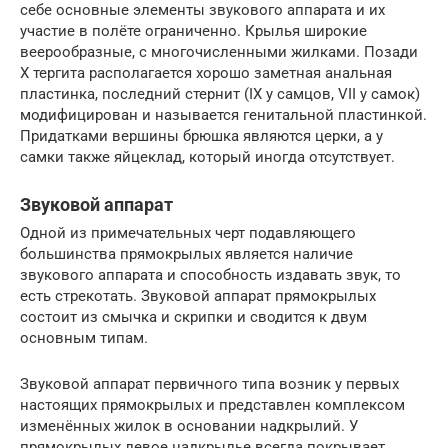
себе основные элементы звукового аппарата и их
участие в полёте ограниченно. Крылья широкие
веерообразные, с многочисленными жилками. Позади
X тергита располагается хорошо заметная анальная
пластинка, последний стернит (IX у самцов, VII у самок)
модифицирован и называется генитальной пластинкой.
Придатками вершины брюшка являются церки, а у
самки также яйцеклад, который иногда отсутствует.
Звуковой аппарат
Одной из примечательных черт подавляющего
большинства прямокрылых является наличие
звукового аппарата и способность издавать звук, то
есть стрекотать. Звуковой аппарат прямокрылых
состоит из смычка и скрипки и сводится к двум
основным типам.
Звуковой аппарат первичного типа возник у первых
настоящих прямокрылых и представлен комплексом
изменённых жилок в основании надкрылий. У
прямокрылых левое надкрылье всегда покрывает