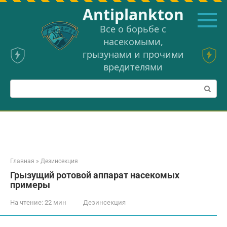
Перейти
Аntiplankton
к
контенту
Все о борьбе с
насекомыми,
грызунами и прочими
вредителями
Поиск:
Главная
»
Дезинсекция
Грызущий ротовой аппарат насекомых
примеры
На чтение:
22 мин
Дезинсекция