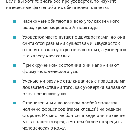
Если вы хотите знать все про уховерток, то изучите
интересные факты об этих обитателей планеты:
насекомые обитают во всех уголках земного
шара, кроме морозной Антарктиды.
Уховерток часто путают с двухвостками, но они
считаются разными существами. Двухвосток
относят к классу скрыточелюстных, а уховерток
– к классу насекомых.
При скрученном состоянии они напоминают
форму человеческого уха.
Ученые ни разу не сталкивались с правдивыми
доказательствами того, как уховертки залазают
в человеческие уши.
Отличительным качеством особей является
наличие форцепсов (пары клещей) на задней
стороне. Их многие боятся, а ведь они никак не
могут нанести вред, а уж тем более повредить
человеческую кожу.