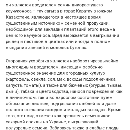
он является вредителем семян дикорастущего
каучуконоса – тау-сагыза в горах Каратау в южном
Казахстане, являющегося в настоящее время
существенным источником семенной продукции,
необходимой для закладки плантаций этого весьма
ценного каучуконоса. Вред выражается в выгрызании
рылец и пестиков в цветках или иногда в полном
выедании завязей в молодых бутонах.
Огородная уховёртка является наоборот чрезвычайно
многоядным вредителем, имеющим особенно
существенное значение для огородных культур
(картофель, свекла, соя, мак, всходы подсолнечника,
капуста, томаты), а также для бахчевых (огурцы, тыквы,
дыни), табака и цветоводства, нанося повреждения как
в личиночном, так и во взрослом состоянии путём
обгрызания листьев, подгрызания стеблей или даже
полного съедания всходов и молодых высадок. Кроме
того, этот вид отмечен как вредитель семенников
сахарной свеклы на Украине, выгрызающий
полузрелые семена. Забираясь также в слабые плоды