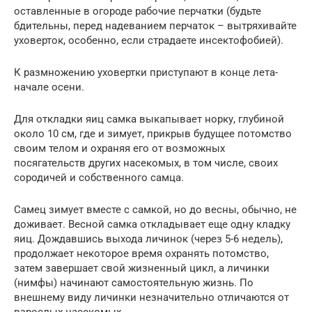
оставленные в огороде рабочие перчатки (будьте
бдительны, перед надеванием перчаток – вытряхивайте
уховерток, особенно, если страдаете инсектофобией).
К размножению уховертки приступают в конце лета-
начале осени.
Для откладки яиц самка выкапывает норку, глубиной
около 10 см, где и зимует, прикрыв будущее потомство
своим телом и охраняя его от возможных
посягательств других насекомых, в том числе, своих
сородичей и собственного самца.
Самец зимует вместе с самкой, но до весны, обычно, не
доживает. Весной самка откладывает еще одну кладку
яиц. Дождавшись выхода личинок (через 5-6 недель),
продолжает некоторое время охранять потомство,
затем завершает свой жизненный цикл, а личинки
(нимфы) начинают самостоятельную жизнь. По
внешнему виду личинки незначительно отличаются от
взрослых насекомых.