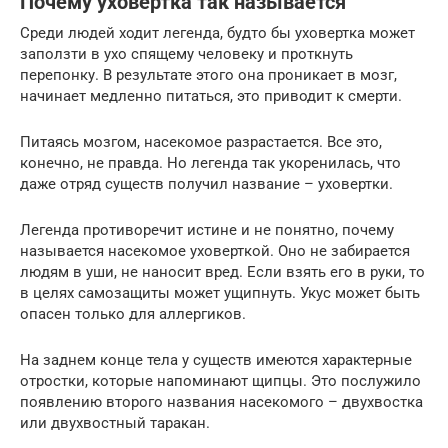
Почему уховертка так называется
Среди людей ходит легенда, будто бы уховертка может
заползти в ухо спящему человеку и проткнуть
перепонку. В результате этого она проникает в мозг,
начинает медленно питаться, это приводит к смерти.
Питаясь мозгом, насекомое разрастается. Все это,
конечно, не правда. Но легенда так укоренилась, что
даже отряд существ получил название – уховертки.
Легенда противоречит истине и не понятно, почему
называется насекомое уховерткой. Оно не забирается
людям в уши, не наносит вред. Если взять его в руки, то
в целях самозащиты может ущипнуть. Укус может быть
опасен только для аллергиков.
На заднем конце тела у существ имеются характерные
отростки, которые напоминают щипцы. Это послужило
появлению второго названия насекомого – двухвостка
или двухвостный таракан.