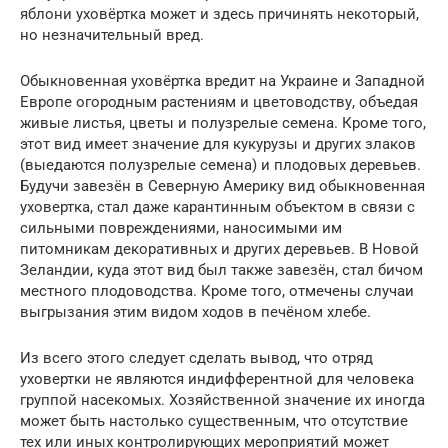
яблони уховёртка может и здесь причинять некоторый,
но незначительный вред.
Обыкновенная уховёртка вредит на Украине и Западной
Европе огородным растениям и цветоводству, объедая
живые листья, цветы и полузрелые семена. Кроме того,
этот вид имеет значение для кукурузы и других злаков
(выедаются полузрелые семена) и плодовых деревьев.
Будучи завезён в Северную Америку вид обыкновенная
уховертка, стал даже карантинным объектом в связи с
сильными повреждениями, наносимыми им
питомникам декоративных и других деревьев. В Новой
Зеландии, куда этот вид был также завезён, стал бичом
местного плодоводства. Кроме того, отмечены случаи
выгрызания этим видом ходов в печёном хлебе.
Из всего этого следует сделать вывод, что отряд
уховертки не являются индифферентной для человека
группой насекомых. Хозяйственной значение их иногда
может быть настолько существенным, что отсутствие
тех или иных контролирующих мероприятий может