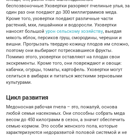
беспозвоночные.Уховертки разоряют пчелиные улья, за
один раз они поедают до 300 миллиграммов меда.
Кроме того, уховертки поедают различные части
растений, мхи, лишайники и водоросли. Уховертки
наносят большой
урон сельскому хозяйству
, выедая
мякоть яблок, персиков груш, смородины, черешни и
вишни. Прогрызать твердую кожицу плодов им сложно,
поэтому они выбирают потрескавшиеся фрукты.
Помимо этого, уховертки оставляют на плодах свои
экскременты. Кроме того, они повреждают и овощи:
кабачки, огурцы, томаты, картофель. Уховертки могут
селиться в амбарах и питаться жесткими зерновыми
культурами.
Цикл развития
Медоносная рабочая пчела – это, пожалуй, основа
любой семьи насекомых. Они способны собрать меда
весом до 450 килограмм в сезон, а значит обеспечить
семью кормом. Это особи женского пола, которые
характеризуются недоразвитой половой системой и не