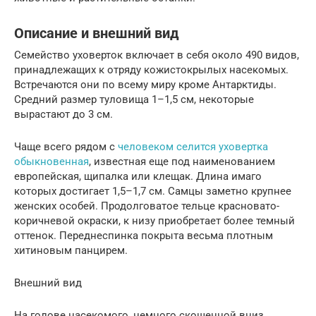
Описание и внешний вид
Семейство уховерток включает в себя около 490 видов,
принадлежащих к отряду кожистокрылых насекомых.
Встречаются они по всему миру кроме Антарктиды.
Средний размер туловища 1–1,5 см, некоторые
вырастают до 3 см.
Чаще всего рядом с
человеком селится уховертка
обыкновенная
, известная еще под наименованием
европейская, щипалка или клещак. Длина имаго
которых достигает 1,5–1,7 см. Самцы заметно крупнее
женских особей. Продолговатое тельце красновато-
коричневой окраски, к низу приобретает более темный
оттенок. Переднеспинка покрыта весьма плотным
хитиновым панцирем.
Внешний вид
На голове насекомого, немного скошенной вниз,