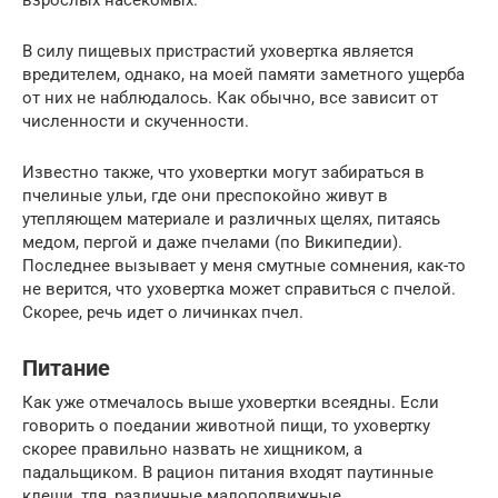
В силу пищевых пристрастий уховертка является
вредителем, однако, на моей памяти заметного ущерба
от них не наблюдалось. Как обычно, все зависит от
численности и скученности.
Известно также, что уховертки могут забираться в
пчелиные ульи, где они преспокойно живут в
утепляющем материале и различных щелях, питаясь
медом, пергой и даже пчелами (по Википедии).
Последнее вызывает у меня смутные сомнения, как-то
не верится, что уховертка может справиться с пчелой.
Скорее, речь идет о личинках пчел.
Питание
Как уже отмечалось выше уховертки всеядны. Если
говорить о поедании животной пищи, то уховертку
скорее правильно назвать не хищником, а
падальщиком. В рацион питания входят паутинные
клещи, тля, различные малоподвижные