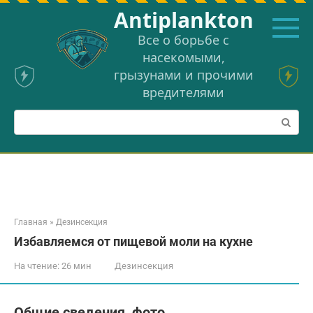
Перейти
Аntiplankton
к
контенту
Все о борьбе с
насекомыми,
грызунами и прочими
вредителями
Поиск:
Главная
»
Дезинсекция
Избавляемся от пищевой моли на кухне
На чтение:
26 мин
Дезинсекция
Общие сведения, фото