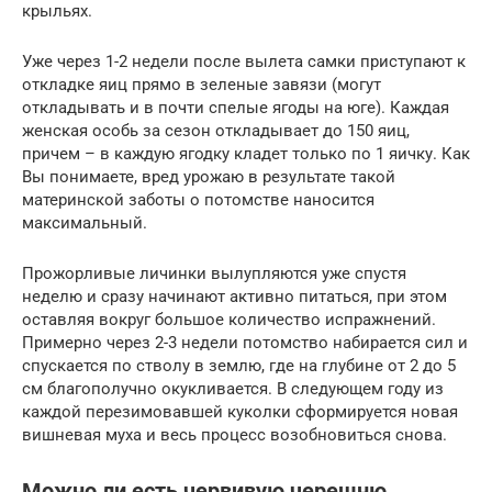
крыльях.
Уже через 1-2 недели после вылета самки приступают к
откладке яиц прямо в зеленые завязи (могут
откладывать и в почти спелые ягоды на юге). Каждая
женская особь за сезон откладывает до 150 яиц,
причем – в каждую ягодку кладет только по 1 яичку. Как
Вы понимаете, вред урожаю в результате такой
материнской заботы о потомстве наносится
максимальный.
Прожорливые личинки вылупляются уже спустя
неделю и сразу начинают активно питаться, при этом
оставляя вокруг большое количество испражнений.
Примерно через 2-3 недели потомство набирается сил и
спускается по стволу в землю, где на глубине от 2 до 5
см благополучно окукливается. В следующем году из
каждой перезимовавшей куколки сформируется новая
вишневая муха и весь процесс возобновиться снова.
Можно ли есть червивую черешню