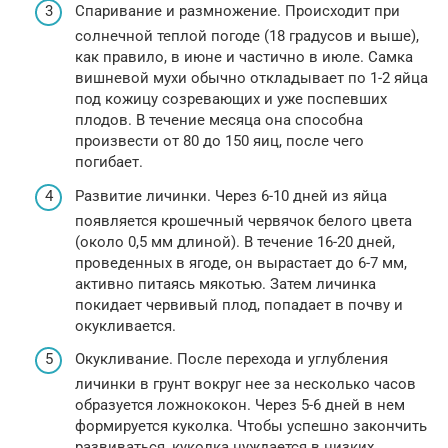
Спаривание и размножение. Происходит при
солнечной теплой погоде (18 градусов и выше),
как правило, в июне и частично в июле. Самка
вишневой мухи обычно откладывает по 1-2 яйца
под кожицу созревающих и уже поспевших
плодов. В течение месяца она способна
произвести от 80 до 150 яиц, после чего
погибает.
Развитие личинки. Через 6-10 дней из яйца
появляется крошечный червячок белого цвета
(около 0,5 мм длиной). В течение 16-20 дней,
проведенных в ягоде, он вырастает до 6-7 мм,
активно питаясь мякотью. Затем личинка
покидает червивый плод, попадает в почву и
окукливается.
Окукливание. После перехода и углубления
личинки в грунт вокруг нее за несколько часов
образуется ложнококон. Через 5-6 дней в нем
формируется куколка. Чтобы успешно закончить
развиваться, куколка нуждается в низких