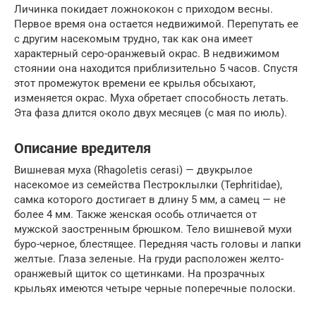
Личинка покидает ложнококон с приходом весны.
Первое время она остается недвижимой. Перепутать ее
с другим насекомым трудно, так как она имеет
характерный серо-оранжевый окрас. В недвижимом
стоянии она находится приблизительно 5 часов. Спустя
этот промежуток времени ее крылья обсыхают,
изменяется окрас. Муха обретает способность летать.
Эта фаза длится около двух месяцев (с мая по июль).
Описание вредителя
Вишневая муха (Rhagoletis cerasi) — двукрылое
насекомое из семейства Пестроклылки (Tephritidae),
самка которого достигает в длину 5 мм, а самец — не
более 4 мм. Также женская особь отличается от
мужской заостренным брюшком. Тело вишневой мухи
буро-черное, блестящее. Передняя часть головы и лапки
желтые. Глаза зеленые. На груди расположен желто-
оранжевый щиток со щетинками. На прозрачных
крыльях имеются четыре черные поперечные полоски.