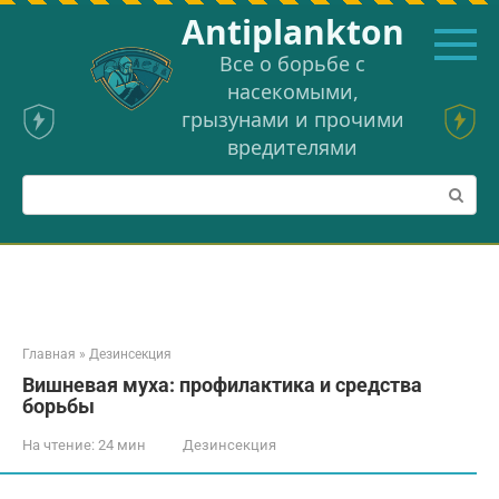
Перейти
Аntiplankton
к
контенту
Все о борьбе с
насекомыми,
грызунами и прочими
вредителями
Поиск:
Главная
»
Дезинсекция
Вишневая муха: профилактика и средства
борьбы
На чтение:
24 мин
Дезинсекция