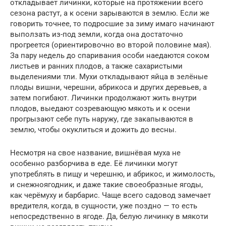
откладывает личинки, которые на протяжении всего
сезона растут, а к осени зарываются в землю. Если же
говорить точнее, то подросшие за зиму имаго начинают
выползать из-под земли, когда она достаточно
прогреется (ориентировочно во второй половине мая).
За пару недель до спаривания особи наедаются соком
листьев и ранних плодов, а также сахаристыми
выделениями тли. Мухи откладывают яйца в зелёные
плоды вишни, черешни, абрикоса и других деревьев, а
затем погибают. Личинки продолжают жить внутри
плодов, выедают созревающую мякоть и к осени
прогрызают себе путь наружу, где закапываются в
землю, чтобы окуклиться и дожить до весны.
Несмотря на свое название, вишнёвая муха не
особенно разборчива в еде. Её личинки могут
употреблять в пищу и черешню, и абрикос, и жимолость,
и снежноягодник, и даже такие своеобразные ягоды,
как черёмуху и барбарис. Чаще всего садовод замечает
вредителя, когда, в сущности, уже поздно — то есть
непосредственно в ягоде. Да, белую личинку в мякоти