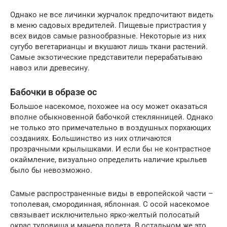
Однако не все личинки журчалок предпочитают видеть
в меню садовых вредителей. Пищевые пристрастия у
всех видов самые разнообразные. Некоторые из них
сугубо вегетарианцы и вкушают лишь ткани растений.
Самые экзотические представители перерабатываю
навоз или древесину.
Бабочки в образе ос
Большое насекомое, похожее на осу может оказаться
вполне обыкновенной бабочкой стеклянницей. Однако
не только это примечательно в воздушных порхающих
созданиях. Большинство из них отличаются
прозрачными крылышками. И если бы не контрастное
окаймление, визуально определить наличие крыльев
было бы невозможно.
Самые распространенные виды в европейской части –
тополевая, смородинная, яблонная. С осой насекомое
связывает исключительно ярко-желтый полосатый
окрас туловища и манера полета. В остальном же это