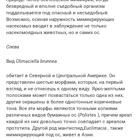
безвредный и вполне съедобный организм
подделывается под опасный и несъедобный.
Возможно, осиная наружность мимикрирующих
насекомых вводит в заблуждение не только
насекомоядных животных, но и самих ос.
Слева
Вид
Climaciella brunnea
обитает в Северной и Центральной Америке. Он
представлен шестью морфами, которые, на первый
взгляд, и не отнесешь к одному виду. Ярко-желтыми
полосками может похвастаться только одна из них,
другие окрашены в более однотонные коричневые
тона. Все эти морфы являются точными копиями
различных видов бумажных ос (
Polistes
), причем ареал
каждой из них довольно точно совпадает с ареалом
прототипа. Другой род мантиспид,
Euclimacia
, также
мимикрирующий под ос, живет в Азии.