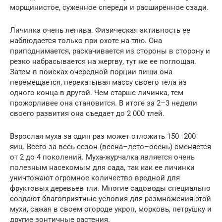
морщинистое, суженное спереди и расширенное сзади.
Личинка очень ленива. Физическая активность ее
наблюдается только при охоте на тлю. Она
приподнимается, раскачивается из стороны в сторону и
резко набрасывается на жертву, тут же ее поглощая.
Затем в поисках очередной порции пищи она
перемещается, перекатывая массу своего тела из
одного конца в другой. Чем старше личинка, тем
прожорливее она становится. В итоге за 2–3 недели
своего развития она съедает до 2 000 тлей.
Взрослая муха за один раз может отложить 150–200
яиц. Всего за весь сезон (весна–лето–осень) сменяется
от 2 до 4 поколений. Муха-журчалка является очень
полезным насекомым для сада, так как ее личинки
уничтожают огромное количество вредной для
фруктовых деревьев тли. Многие садоводы специально
создают благоприятные условия для размножения этой
мухи, сажая в своем огороде укроп, морковь, петрушку и
другие зонтичные растения.