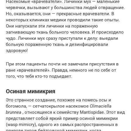
Насекомые «врачеватели». Личинки мух — маленькие
чер­вячки, вызывают у большинства людей отвращение.
Но, ока­зывается, они — прекрасные врачеватели. В
некоторых клини­ках медики проводили такие опыты.
Они напускали эти личин­ки на пораженную
загнивающую ткань больного человека. И происходило
чудо. Личинки мух сразу приступали к делу: вы­едали
больную пораженную ткань и дезинфицировали
здоровую!
При этом пациенты почти не замечали присутствия в
ране «вра­чевателей». Правда, немного не по себе от
того, что тебя кто-то подъедает.
Осиная мимикрия
Это странное создание, похожее на помесь осы и
богомола, — сетчатокрылое насекомое
Climaciella
brunnea
, относящееся к семейству Mantispidae. Этот вид
представляет собой яркий пример осиной мимикрии
(wasp mimicry), одного из самых распространенных в
природе типов бейтсовской мимикрии, когда