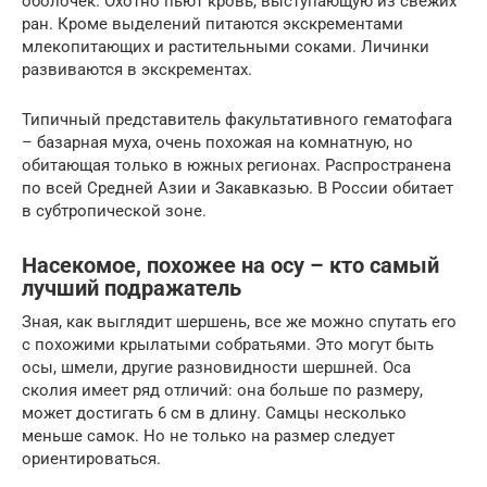
оболочек. Охотно пьют кровь, выступающую из свежих
ран. Кроме выделений питаются экскрементами
млекопитающих и растительными соками. Личинки
развиваются в экскрементах.
Типичный представитель факультативного гематофага
– базарная муха, очень похожая на комнатную, но
обитающая только в южных регионах. Распространена
по всей Средней Азии и Закавказью. В России обитает
в субтропической зоне.
Насекомое, похожее на осу – кто самый
лучший подражатель
Зная, как выглядит шершень, все же можно спутать его
с похожими крылатыми собратьями. Это могут быть
осы, шмели, другие разновидности шершней. Оса
сколия имеет ряд отличий: она больше по размеру,
может достигать 6 см в длину. Самцы несколько
меньше самок. Но не только на размер следует
ориентироваться.