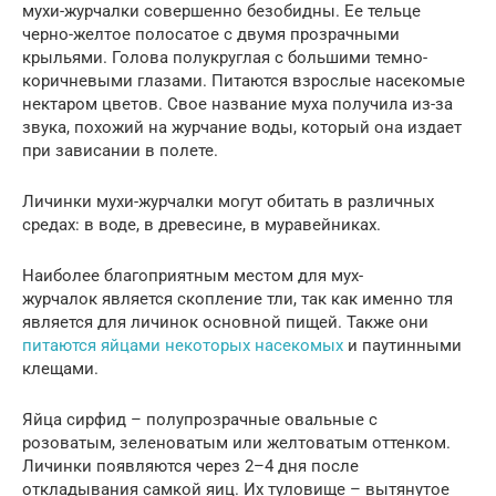
мухи-журчалки совершенно безобидны. Ее тельце
черно-желтое полосатое с двумя прозрачными
крыльями. Голова полукруглая с большими темно-
коричневыми глазами. Питаются взрослые насекомые
нектаром цветов. Свое название муха получила из-за
звука, похожий на журчание воды, который она издает
при зависании в полете.
Личинки мухи-журчалки могут обитать в различных
средах: в воде, в древесине, в муравейниках.
Наиболее благоприятным местом для мух-
журчалок является скопление тли, так как именно тля
является для личинок основной пищей. Также они
питаются яйцами некоторых насекомых
и паутинными
клещами.
Яйца сирфид – полупрозрачные овальные с
розоватым, зеленоватым или желтоватым оттенком.
Личинки появляются через 2–4 дня после
откладывания самкой яиц. Их туловище – вытянутое