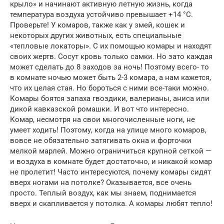
крыло» и начинают активную летную жизнь, когда
температура воздуха устойчиво превышает +14 °С.
Проверьте! У комаров, также как у змей, кошек и
некоторых других жи­вотных, есть специальные
«тепловые локаторы». С их помощью комары и находят
своих жертв. Сосут кровь только самки. Но зато каждая
может сделать до 8 заходов за ночь! Поэтому всего- то
в комнате ночью может быть 2-3 комара, а нам кажется,
что их целая стая. Но бороться с ними все-таки можно.
Комары боятся запаха гвоздики, валерианы, аниса или
дикой кавказ­ской ромашки. И вот что интересно.
Комар, несмотря на свои многочисленные ноги, не
умеет ходить! Поэтому, когда на улице много комаров,
вовсе не обязательно затягивать окна и форточки
мелкой марлей. Можно ограничиться крупной сеткой —
и воз­духа в комнате будет достаточно, и никакой комар
не пролетит! Часто интересуются, почему комары сидят
вверх ногами на по­толке? Оказывается, все очень
просто. Теплый воздух, как мы знаем, поднимается
вверх и скапливается у потолка. А комары любят тепло!