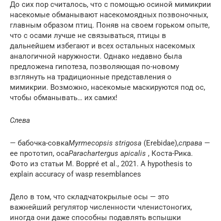
До сих пор считалось, что с помощью осиной мимикрии
насекомые обманывают насекомоядных позвоночных,
главным образом птиц. Поняв на своем горьком опыте,
что с осами лучше не связываться, птицы в
дальнейшем избегают и всех остальных насекомых
аналогичной наружности. Однако недавно была
предложена гипотеза, позволяющая по-новому
взглянуть на традиционные представления о
мимикрии. Возможно, насекомые маскируются под ос,
чтобы обманывать… их самих!
Слева
— бабочка-совка
Myrmecopsis strigosa
(Erebidae),
справа
—
ее прототип, оса
Parachartergus apicalis
, Коста-Рика.
Фото из статьи M. Boppré et al., 2021. A hypothesis to
explain accuracy of wasp resemblances
Дело в том, что складчатокрылые осы — это
важнейший регулятор численности членистоногих,
иногда они даже способны подавлять вспышки