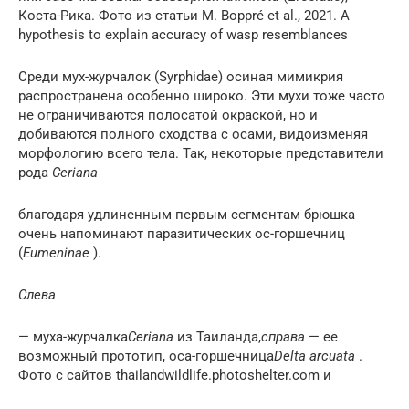
Коста-Рика. Фото из статьи M. Boppré et al., 2021. A
hypothesis to explain accuracy of wasp resemblances
Среди мух-журчалок (Syrphidae) осиная мимикрия
распространена особенно широко. Эти мухи тоже часто
не ограничиваются полосатой окраской, но и
добиваются полного сходства с осами, видоизменяя
морфологию всего тела. Так, некоторые представители
рода
Ceriana
благодаря удлиненным первым сегментам брюшка
очень напоминают паразитических ос-горшечниц
(
Eumeninae
).
Слева
— муха-журчалка
Ceriana
из Таиланда,
справа
— ее
возможный прототип, оса-горшечница
Delta arcuata
.
Фото с сайтов thailandwildlife.photoshelter.com и