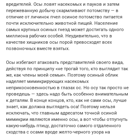
вредителей. Осы ловят насекомых и пауков и затем
пережеванную добычу скармливают потомству — в
отличие от личинок пчел осиное потомство питается
почти исключительно животной пищей. Население
самых крупных осиных гнезд может достигать одного
миллиона рабочих особей. Неудивительно, что в
качестве хищников осы порой превосходят всех
позвоночных вместе взятых.
Осы избегают атаковать представителей своего вида,
действуя по принципу «не трогай того, кто выглядит так
же, как члены моей семьи». Поэтому осиный облик
наделяет мимикрирующих насекомых
неприкосновенностью в глазах ос. Но осу так просто не
проведешь — здесь надо быть особенно внимательным
к деталям. В конце концов, кто, как не сами осы, лучше
знает, как должна выглядеть оса! Поэтому нельзя
исключать, что главным адресатом точной осиной
мимикрии являются именно осы, а вот чтобы отпугнуть
какую-нибудь птицу, достаточно самого отдаленного
сходства с осами вроде желто-черного узора на