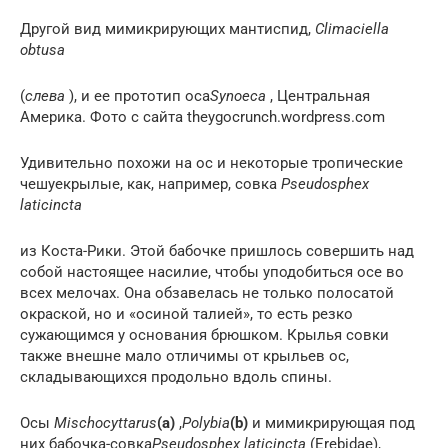
Другой вид мимикрирующих мантиспид,
Climaciella
obtusa
(
слева
), и ее прототип оса
Synoeca
, Центральная
Америка. Фото с сайта theygocrunch.wordpress.com
Удивительно похожи на ос и некоторые тропические
чешуекрылые, как, например, совка
Pseudosphex
laticincta
из Коста-Рики. Этой бабочке пришлось совершить над
собой настоящее насилие, чтобы уподобиться осе во
всех мелочах. Она обзавелась не только полосатой
окраской, но и «осиной талией», то есть резко
сужающимся у основания брюшком. Крылья совки
также внешне мало отличимы от крыльев ос,
складывающихся продольно вдоль спины.
Осы
Mischocyttarus
(a)
,
Polybia
(b)
и мимикрирующая под
них бабочка-совка
Pseudosphex laticincta
(Erebidae),