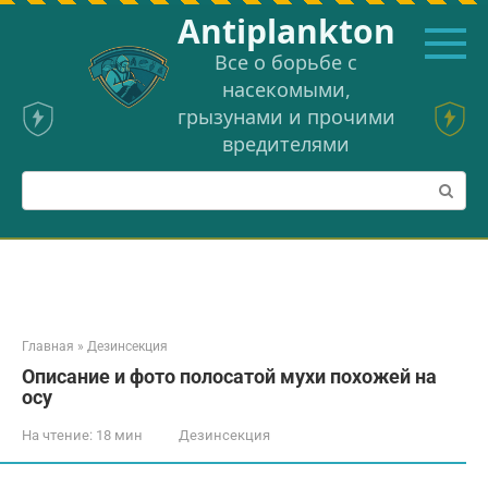
Перейти
Аntiplankton
к
контенту
Все о борьбе с
насекомыми,
грызунами и прочими
вредителями
Поиск:
Главная
»
Дезинсекция
Описание и фото полосатой мухи похожей на
осу
На чтение:
18 мин
Дезинсекция