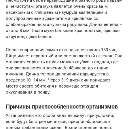
Несмотря на свое неравнодушие к разного рода падали
и нечистотам, эта муха является очень красивым
насекомым с глянцевым изумрудным тельцем и
полупрозрачными дымчатыми крыльями со
слабовыраженным ажурным рисунком. Длина ее тела –
около 8 мм. Глаза мухи большие красноватые, брюшко
округлое, щеки белые.
После спаривания самка откладывает около 180 яиц.
Яйцо имеет сероватый или светло-желтый оттенок. Она
старается спрятать их как можно глубже в падали, где
они развиваются в течение 6–48 часов до стадии
личинок. Длина туловища личинки варьируется в
пределах 10–14 мм. Через 3–9 дней они покидают
место своего обитания и перемещаются для
окукливания в почву.
Причины приспособленности организмов
Установлено, что особи вида выживут при условии,
если будут быстрее меняться, приспосабливаясь к
новым требованиям среды. Возникновение новых