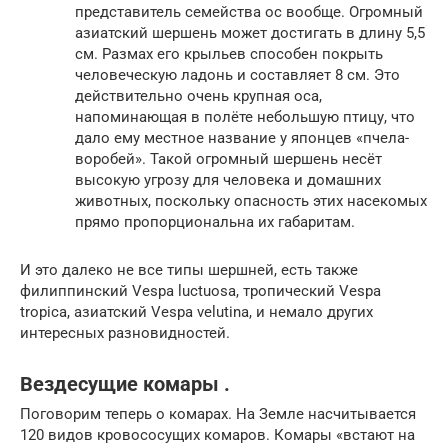
представитель семейства ос вообще. Огромный
азиатский шершень может достигать в длину 5,5
см. Размах его крыльев способен покрыть
человеческую ладонь и составляет 8 см. Это
действительно очень крупная оса,
напоминающая в полёте небольшую птицу, что
дало ему местное название у японцев «пчела-
воробей». Такой огромный шершень несёт
высокую угрозу для человека и домашних
животных, поскольку опасность этих насекомых
прямо пропорциональна их габаритам.
И это далеко не все типы шершней, есть также
филиппинский Vespa luctuosa, тропический Vespa
tropica, азиатский Vespa velutina, и немало других
интересных разновидностей.
Вездесущие комары .
Поговорим теперь о комарах. На Зем­ле насчитывается
120 видов кровососущих комаров. Комары «встают на