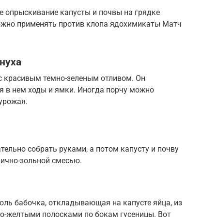
е опрыскивание капусты и почвы на грядке
можно применять против клопа ядохимикаты Матч
нуха
с красивым темно-зеленым отливом. Он
я в нем ходы и ямки. Иногда порчу можно
урожая.
ельно собрать руками, а потом капусту и почву
чично-зольной смесью.
ль бабочка, откладывающая на капусте яйца, из
ло-желтыми полосками по бокам гусеницы. Вот