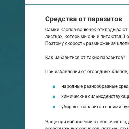
Средства от паразитов
Самки клопов-вонючек откладывают н
листках, которыми они и питаются.В 
Поэтому скорость размножения клопи
Как избавиться от таких паразитов?
При избавлении от огородных клопов
народные разнообразные сред
химические сильнодействующи
убирают паразитов своими рук
Чаще при избавлении от вонючек люд
всевозможных сорняков, потому что н