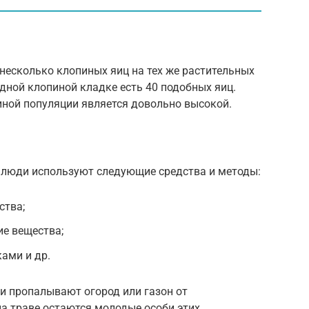
есколько клопиных яиц на тех же растительных
одной клопиной кладке есть 40 подобных яиц.
ной популяции является довольно высокой.
, люди используют следующие средства и методы:
ства;
е вещества;
ами и др.
и пропалывают огород или газон от
а траве остаются молодые особи этих