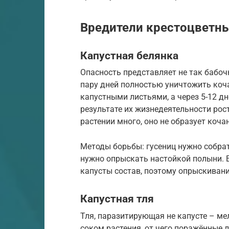
Вредители крестоцветны
Капустная белянка
Опасность представляет не так бабочк
пару дней полностью уничтожить коч
капустными листьями, а через 5-12 д
результате их жизнедеятельности рос
растении много, оно не образует коча
Методы борьбы: гусениц нужно собрать
нужно опрыскать настойкой полыни. Е
капусты состав, поэтому опрыскивани
Капустная тля
Тля, паразитирующая не капусте – ме
соком растения, от чего поражённые 