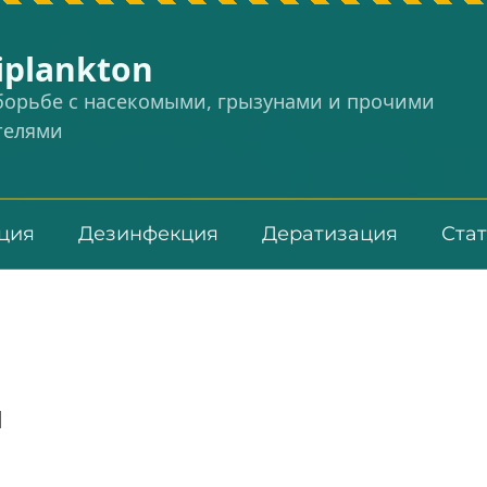
iplankton
 борьбе с насекомыми, грызунами и прочими
телями
ция
Дезинфекция
Дератизация
Ста
ы