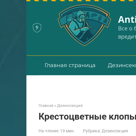
Перейти
к
Аnt
контенту
Все о
вреди
Главная страница
Дезинсек
Главная
»
Дезинсекция
Крестоцветные клоп
На чтение:
19 мин
Рубрика:
Дезинсекция