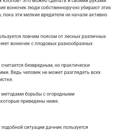
х клопов? Это можно сделать и своими руками.
ия вонючек люди собственноручно убирают этих
р, пока эти мелкие вредители не начали активно
ользуется ловчим поясом от лесных различных
аняет вонючек с плодовых разнообразных
 считается безвредным, но практически
ми. Ведь человек не может разглядеть всех
истке.
и методами борьбы с огородными
 которые приведены ниже.
В подобной ситуации дачник пользуется