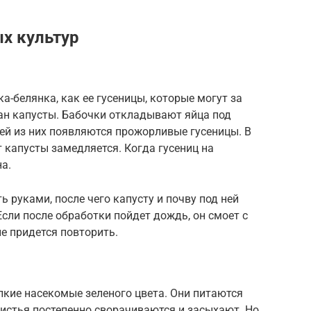
х культур
а-белянка, как ее гусеницы, которые могут за
ан капусты. Бабочки откладывают яйца под
ней из них появляются прожорливые гусеницы. В
т капусты замедляется. Когда гусениц на
на.
 руками, после чего капусту и почву под ней
сли после обработки пойдет дождь, он смоет с
е придется повторить.
лкие насекомые зеленого цвета. Они питаются
листья постепенно сворачиваются и засыхают. Но