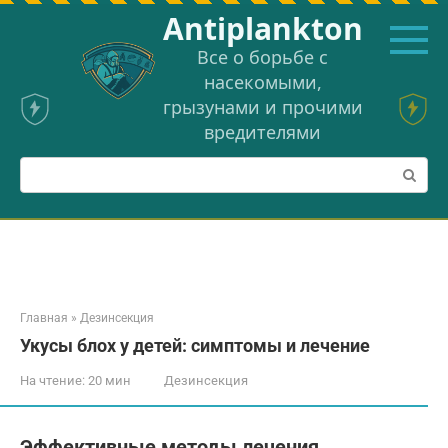
Перейти
Аntiplankton
к
контенту
Все о борьбе с
насекомыми,
грызунами и прочими
вредителями
Поиск:
Главная
»
Дезинсекция
Укусы блох у детей: симптомы и лечение
На чтение:
20 мин
Дезинсекция
Эффективные методы лечения