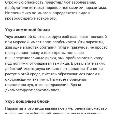
Огромную опасность представляют заболевания,
возбудители которых переносятся самими паразитами.
Их специфика во многом определяется видом
кровососущего насекомого.
Укус земляной блохи
Укус земляной блохи, которую ещё называют песчаной
или морской, имеет свои особенности. Эти паразиты,
живущие в местах обитания птиц и грызунов, не просто
прокусывают кожу и пьют кровь, повышая
вышеперечисленные риски, они пробираются в кожу
под ногтями, откладывая там яйца. В результате таких
действий место укуса сильно нагнаивается. Личинки
растут в этой среде, питаясь образующимся гноем и
окружающими тканями. На месте поражения
появляется зуд, отек, раздражение. Врачи
диагностируют саркопсиллез.
Укус кошачьей блохи
Паразиты этого вида вызывают у человека множество
инфекционных болезней, среди которых отмечается