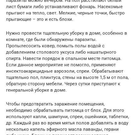
паразиты можно вечером. На пол расстилают белый
лист бумаги либо устанавливают фонарь. Насекомые
прыгают на тепло, свет. Мелкие, черные точки, быстро
прыгающие – это и есть блохи.
Нужно провести тщательную уборку в доме, особенно в
комнате, где были обнаружены паразиты.
Пропылесосить ковер, помыть полы водой с
добавлением столового уксуса либо нашатырного
спирта. Навести порядок в спальном месте питомца.
Если данное мероприятие не помогло, применяют
инсектоакарицидные аэрозоли, спреи. Обрабатывают
тщательно пол, плинтуса, стены на высоте 1,5 м от пола,
обратную сторону мебели. Через сутки приступают к
генеральной уборке в доме.
Чтобы предотвратить заражение помещения,
необходимо обрабатывать питомца от блох. Для этого
используют капли, шампуни, спреи, ошейники, таблетки,
др. Каждый раз во время мятья полов добавлять в воду
несколько капель эфирного масла лаванды, герани