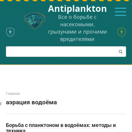
Перейти
Аntiplankton
к
контенту
Все о борьбе с
насекомыми,
грызунами и прочими
вредителями
Поиск:
Главная
аэрация водоёма
Борьба с планктоном в водоёмах: методы и
техника