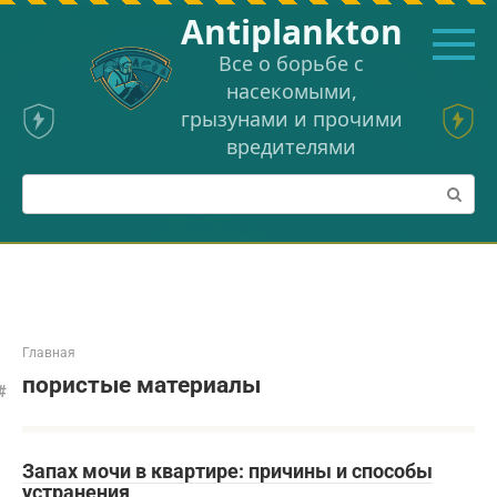
Перейти
Аntiplankton
к
контенту
Все о борьбе с
насекомыми,
грызунами и прочими
вредителями
Поиск:
Главная
пористые материалы
Запах мочи в квартире: причины и способы
устранения