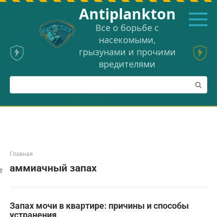
Перейти
Аntiplankton
к
контенту
Все о борьбе с
насекомыми,
грызунами и прочими
вредителями
Поиск:
Главная
аммиачный запах
Запах мочи в квартире: причины и способы
устранения