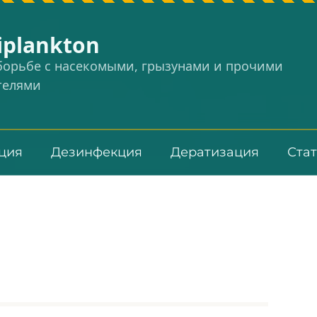
iplankton
 борьбе с насекомыми, грызунами и прочими
телями
ция
Дезинфекция
Дератизация
Ста