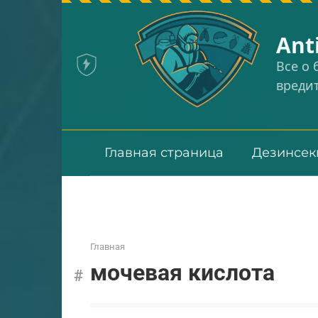
Перейти
к
Аnt
контенту
Все о
вреди
Главная страница
Дезинсек
Главная
мочевая кислота