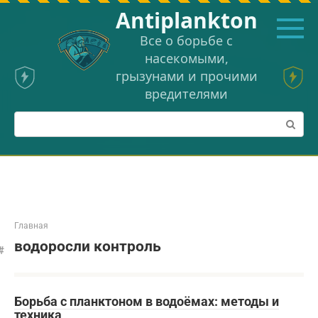
Перейти
Аntiplankton
к
контенту
Все о борьбе с
насекомыми,
грызунами и прочими
вредителями
Поиск:
Главная
водоросли контроль
Борьба с планктоном в водоёмах: методы и
техника