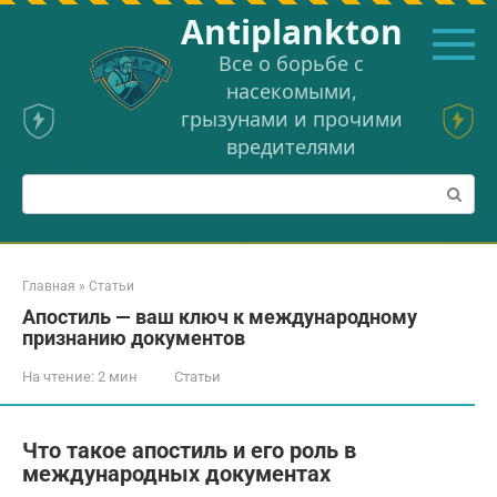
Перейти
Аntiplankton
к
контенту
Все о борьбе с
насекомыми,
грызунами и прочими
вредителями
Поиск:
Главная
»
Статьи
Апостиль — ваш ключ к международному
признанию документов
На чтение:
2 мин
Статьи
Что такое апостиль и его роль в
международных документах