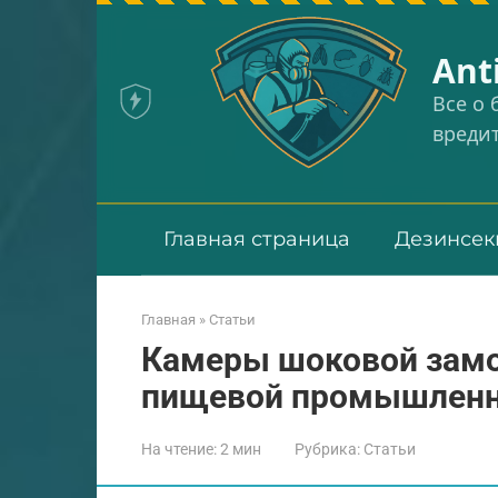
Перейти
к
Аnt
контенту
Все о
вреди
Главная страница
Дезинсек
Главная
»
Статьи
Камеры шоковой замо
пищевой промышленн
На чтение:
2 мин
Рубрика:
Статьи