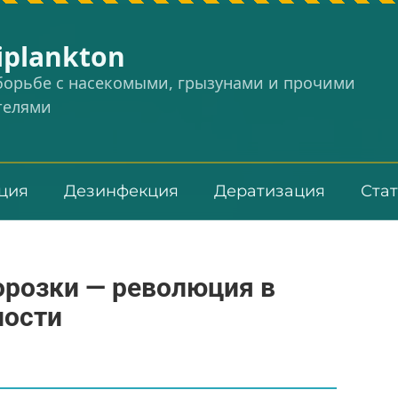
iplankton
 борьбе с насекомыми, грызунами и прочими
телями
ция
Дезинфекция
Дератизация
Ста
розки — революция в
ости