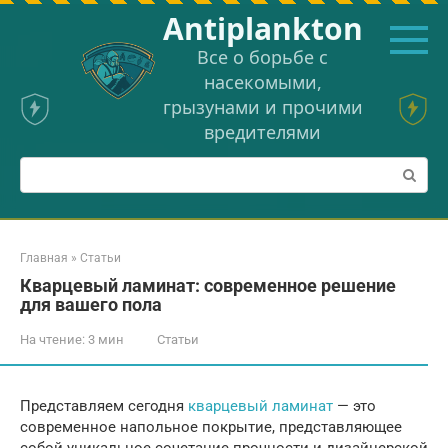
Перейти
Аntiplankton
к
контенту
Все о борьбе с
насекомыми,
грызунами и прочими
вредителями
Поиск:
Главная
»
Статьи
Кварцевый ламинат: современное решение
для вашего пола
На чтение:
3 мин
Статьи
Представляем сегодня
кварцевый ламинат
— это
современное напольное покрытие, представляющее