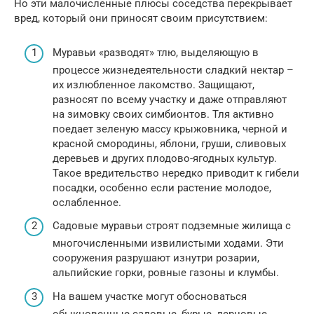
Но эти малочисленные плюсы соседства перекрывает
вред, который они приносят своим присутствием:
Муравьи «разводят» тлю, выделяющую в
процессе жизнедеятельности сладкий нектар –
их излюбленное лакомство. Защищают,
разносят по всему участку и даже отправляют
на зимовку своих симбионтов. Тля активно
поедает зеленую массу крыжовника, черной и
красной смородины, яблони, груши, сливовых
деревьев и других плодово-ягодных культур.
Такое вредительство нередко приводит к гибели
посадки, особенно если растение молодое,
ослабленное.
Садовые муравьи строят подземные жилища с
многочисленными извилистыми ходами. Эти
сооружения разрушают изнутри розарии,
альпийские горки, ровные газоны и клумбы.
На вашем участке могут обосноваться
обыкновенные садовые, бурые, дерновые,