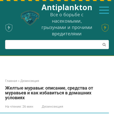
Перейти
Аntiplankton
к
контенту
Все о борьбе с
насекомыми,
грызунами и прочими
вредителями
Поиск:
Главная
»
Дезинсекция
Желтые муравьи: описание, средства от
муравьев и как избавиться в домашних
условиях
На чтение:
26 мин
Дезинсекция