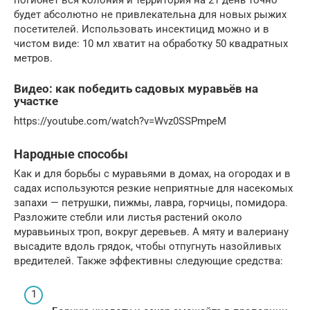
погибнет вся колония и территория на 21 день точно
будет абсолютно не привлекательна для новых рыжих
посетителей. Использовать инсектицид можно и в
чистом виде: 10 мл хватит на обработку 50 квадратных
метров.
Видео: как победить садовых муравьёв на
участке
https://youtube.com/watch?v=Wvz0SSPmpeM
Народные способы
Как и для борьбы с муравьями в домах, на огородах и в
садах используются резкие неприятные для насекомых
запахи — петрушки, пижмы, лавра, горчицы, помидора.
Разложите стебли или листья растений около
муравьиных троп, вокруг деревьев. А мяту и валериану
высадите вдоль грядок, чтобы отпугнуть назойливых
вредителей. Также эффективны следующие средства: