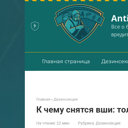
Перейти
к
Аnt
контенту
Все о
вреди
Главная страница
Дезинсек
Главная
»
Дезинсекция
К чему снятся вши: т
На чтение:
22 мин
Рубрика:
Дезинсекция