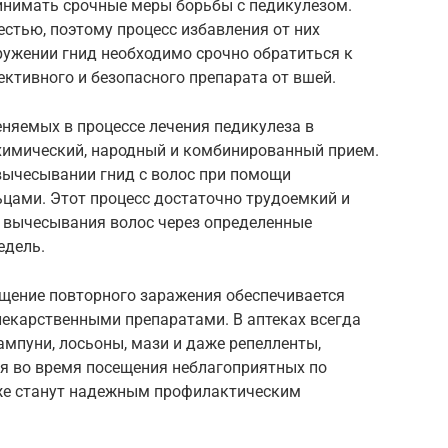
инимать срочные меры борьбы с педикулезом.
стью, поэтому процесс избавления от них
ружении гнид необходимо срочно обратиться к
ктивного и безопасного препарата от вшей.
няемых в процессе лечения педикулеза в
химический, народный и комбинированный прием.
вычесывании гнид с волос при помощи
ьцами. Этот процесс достаточно трудоемкий и
о вычесывания волос через определенные
едель.
ащение повторного заражения обеспечивается
карственными препаратами. В аптеках всегда
ампуни, лосьоны, мази и даже репелленты,
я во время посещения неблагоприятных по
кже станут надежным профилактическим