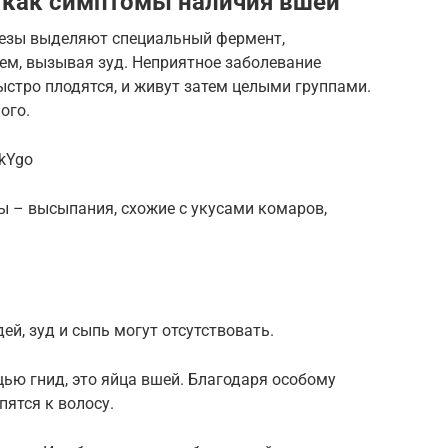
 как симптомы наличия вшей
лезы выделяют специальный фермент,
, вызывая зуд. Неприятное заболевание
ыстро плодятся, и живут затем целыми группами.
ого.
kYgo
ы – высыпания, схожие с укусами комаров,
й, зуд и сыпь могут отсутствовать.
ью гнид, это яйца вшей. Благодаря особому
пятся к волосу.