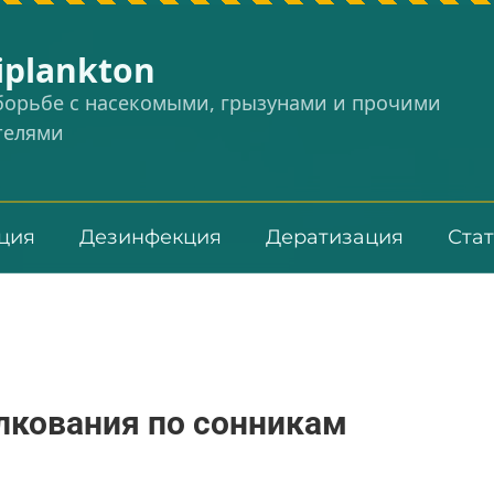
iplankton
 борьбе с насекомыми, грызунами и прочими
телями
ция
Дезинфекция
Дератизация
Ста
олкования по сонникам