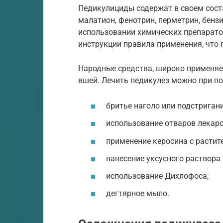
Педикулициды содержат в своем сос
малатион, фенотрин, перметрин, бенз
использовании химических препарато
инструкции правила применения, что 
Народные средства, широко применяе
вшей. Лечить педикулез можно при п
бритье наголо или подстриган
использование отваров лекарс
применение керосина с расти
нанесение уксусного раствора
использование Дихлофоса;
дегтярное мыло.