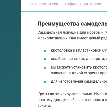
На чтение:
23 мин
Рубрика:
Дератизация
Преимущества самодель
Самодельная ловушка для кротов – г
млекопитающих. Она имеет целый ря
кротоловка из пластиковой бу
она безопасна, как для крота,
Вы можете установить кротоло
значения, с какой стороны кро
для изготовления самодельно
Кроты активизируются ночью. Именно
поэтому для лучшей эффективности с
заката.