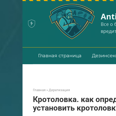
Перейти
к
Аnt
контенту
Все о
вреди
Главная страница
Дезинсек
Главная
»
Дератизация
Кротоловка. как опред
установить кротоловк