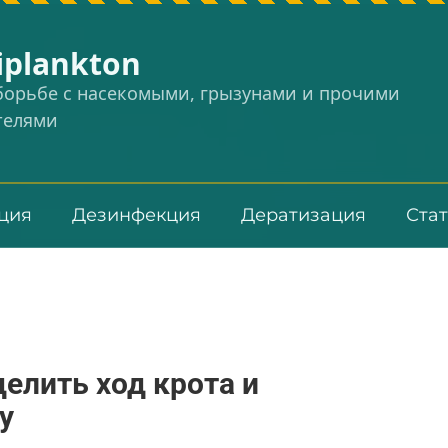
iplankton
 борьбе с насекомыми, грызунами и прочими
телями
ция
Дезинфекция
Дератизация
Ста
елить ход крота и
у