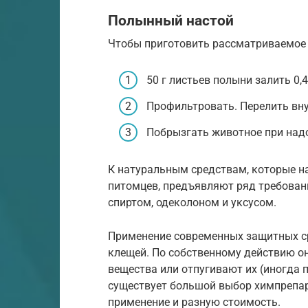
Полынный настой
Чтобы приготовить рассматриваемое 
50 г листьев полыни залить 0,4
Профильтровать. Перелить вну
Побрызгать животное при над
К натуральным средствам, которые н
питомцев, предъявляют ряд требован
спиртом, одеколоном и уксусом.
Применение современных защитных с
клещей. По собственному действию о
вещества или отпугивают их (иногда 
существует большой выбор химпрепар
применение и разную стоимость.