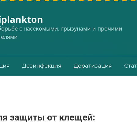
iplankton
 борьбе с насекомыми, грызунами и прочими
телями
ция
Дезинфекция
Дератизация
Ста
ля защиты от клещей: