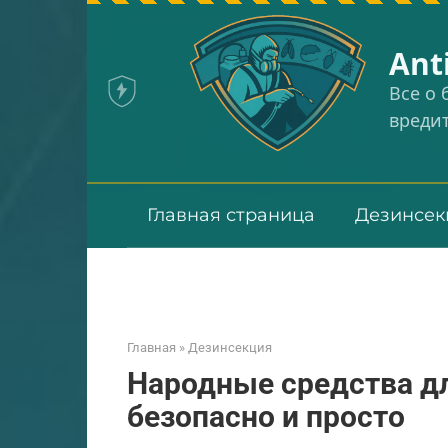
Перейти
к
Аnt
контенту
Все о
вреди
Главная страница
Дезинсек
Главная
»
Дезинсекция
Народные средства д
безопасно и просто