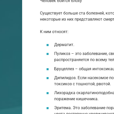
Человек боится блоху
Существует больше ста болезней, кото
некоторые из них представляют смер
К ним относят:
Дерматит.
Пуликоз – это заболевание, с
распространяется по всему тел
Бруцеллез – общая интоксикац
Дипилидоз. Если насекомое по
токсикоз с тошнотой, рвотой.
Лихорадка скарлатиноподобная
поражение кишечника.
Эритема. Это заболевание по
цвета постепенно увеличиваю