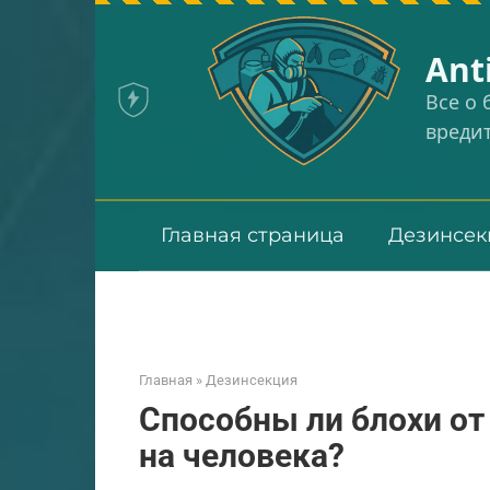
Перейти
к
Аnt
контенту
Все о
вреди
Главная страница
Дезинсек
Главная
»
Дезинсекция
Способны ли блохи от
на человека?