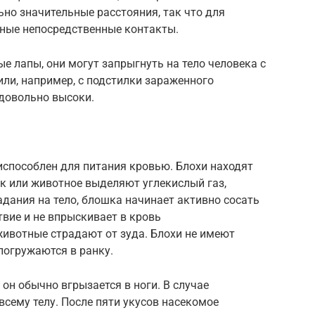
но значительные расстояния, так что для
сные непосредственные контакты.
е лапы, они могут запрыгнуть на тело человека с
ли, например, с подстилки зараженного
довольно высоки.
испособлен для питания кровью. Блохи находят
ек или животное выделяют углекислый газ,
адания на тело, блошка начинает активно сосать
твие и не впрыскивает в кровь
ивотные страдают от зуда. Блохи не имеют
погружаются в ранку.
 он обычно вгрызается в ноги. В случае
всему телу. После пяти укусов насекомое