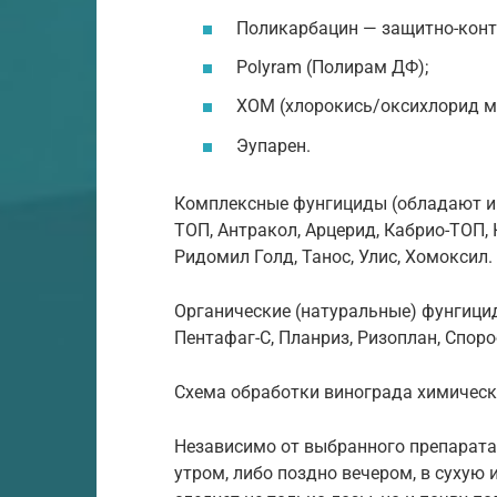
Поликарбацин — защитно-конт
Polyram (Полирам ДФ);
ХОМ (хлорокись/оксихлорид м
Эупарен.
Комплексные фунгициды (обладают и 
ТОП, Антракол, Арцерид, Кабрио-ТОП, 
Ридомил Голд, Танос, Улис, Хомоксил.
Органические (натуральные) фунгициды
Пентафаг-С, Планриз, Ризоплан, Спор
Схема обработки винограда химичес
Независимо от выбранного препарата
утром, либо поздно вечером, в сухую