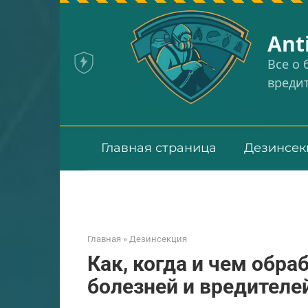
Перейти
к
Аnt
контенту
Все о
вреди
Главная страница
Дезинсек
Главная
»
Дезинсекция
Как, когда и чем обра
болезней и вредителе