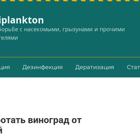
iplankton
 борьбе с насекомыми, грызунами и прочими
телями
ция
Дезинфекция
Дератизация
Ста
ботать виноград от
й