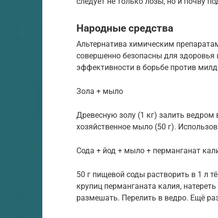
следует не только лозы, но и почву по
Народные средства
Альтернатива химическим препаратам
совершенно безопасны для здоровья и
эффективности в борьбе против милдь
Зола + мыло
Древесную золу (1 кг) залить ведром
хозяйственное мыло (50 г). Использова
Сода + йод + мыло + перманганат кал
50 г пищевой соды растворить в 1 л т
крупиц перманганата калия, натереть 
размешать. Перелить в ведро. Ещё ра