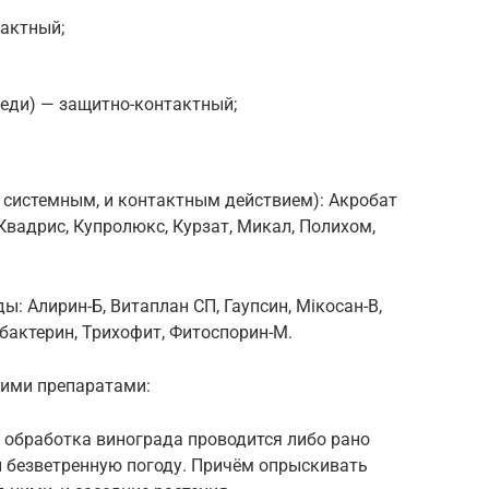
актный;
еди) — защитно-контактный;
системным, и контактным действием): Акробат
Квадрис, Купролюкс, Курзат, Микал, Полихом,
: Алирин-Б, Витаплан СП, Гаупсин, Мiкосан-В,
обактерин, Трихофит, Фитоспорин-М.
кими препаратами:
 обработка винограда проводится либо рано
 и безветренную погоду. Причём опрыскивать