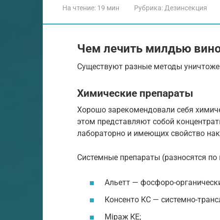
На чтение:
19 мин
Рубрика:
Дезинсекция
Чем лечить милдью вин
Существуют разные методы уничтоже
Химические препараты
Хорошо зарекомендовали себя химиче
этом представляют собой концентрат
лабораторно и имеющих свойство нак
Системные препараты (разносятся по
Альетт — фосфоро-органическ
Консенто КС — системно-тран
Мiраж КЕ;