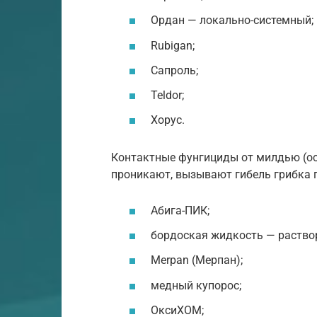
Ордан — локально-системный;
Rubigan;
Сапроль;
Teldor;
Хорус.
Контактные фунгициды от милдью (ост
проникают, вызывают гибель грибка п
Абига-ПИК;
бордоская жидкость — раствор
Merpan (Мерпан);
медный купорос;
ОксиХОМ;