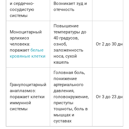
и сердечно-
Возникает зуд и
сосудистую
отечность
системы
Повышение
Моноцитарный
температуры до
эрлихиоз
40 градусов,
человека:
озноб,
От 2 до 30 дней
поражает
белые
заложенность
кровяные клетки
носа, сухой
кашель
Головная боль,
понижение
Гранулоцитарный
артериального
анаплазмоз:
давления,
поражает клетки
головокружение,
От 3 до 23 дней
иммунной
приступы
системы
тошноты, боль в
мышцах и
суставах