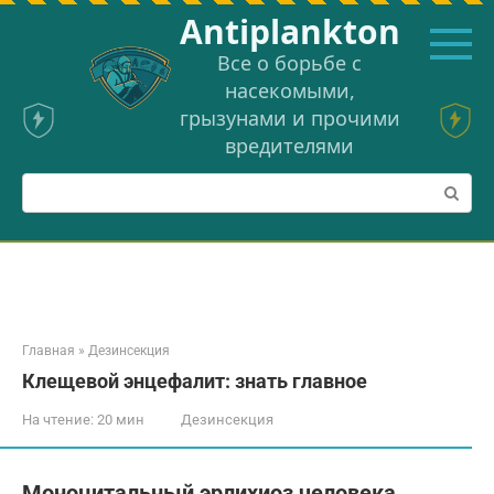
Перейти
Аntiplankton
к
контенту
Все о борьбе с
насекомыми,
грызунами и прочими
вредителями
Поиск:
Главная
»
Дезинсекция
Клещевой энцефалит: знать главное
На чтение:
20 мин
Дезинсекция
Моноцитальный эрлихиоз человека