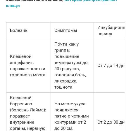
клещи
Инкубационны
Болезнь
Симптомы
период
Почти как у
гриппа:
Клещевой
повышение
энцефалит:
температуры до
От 7 до 14 дней
поражает клетки
40 градусов,
головного мозга
головная боль,
лихорадка,
тошнота
Клещевой
боррелиоз
На месте укуса
(болезнь Лайма):
появляется
поражает
пятно с четкими
внутренние
контурами от 2
От 2 до 30 дней
органы, нервную
до 20 см.