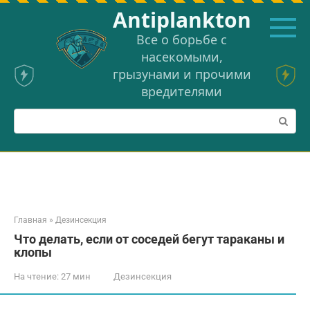
Перейти
Аntiplankton
к
контенту
Все о борьбе с
насекомыми,
грызунами и прочими
вредителями
Поиск:
Главная
»
Дезинсекция
Что делать, если от соседей бегут тараканы и
клопы
На чтение:
27 мин
Дезинсекция