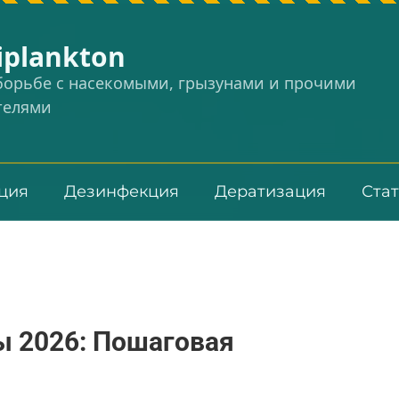
iplankton
 борьбе с насекомыми, грызунами и прочими
телями
ция
Дезинфекция
Дератизация
Ста
ы 2026: Пошаговая