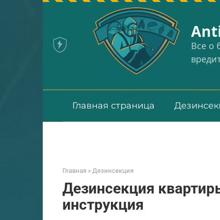
Перейти
к
Аnt
контенту
Все о
вреди
Главная страница
Дезинсек
Главная
»
Дезинсекция
Дезинсекция квартир
инструкция