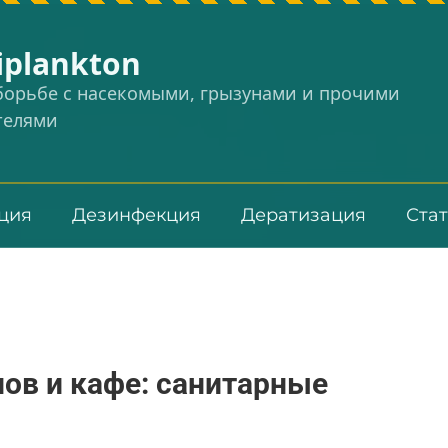
iplankton
 борьбе с насекомыми, грызунами и прочими
телями
ция
Дезинфекция
Дератизация
Ста
ов и кафе: санитарные