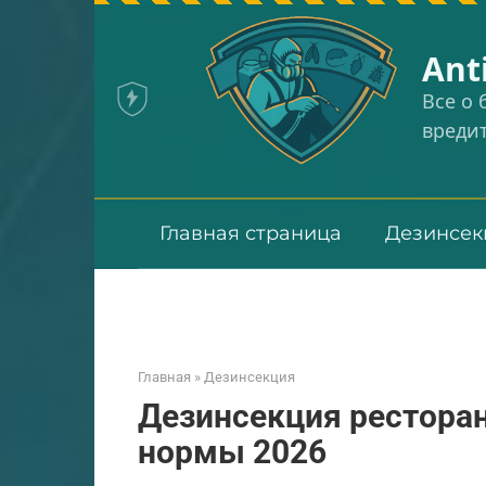
Перейти
к
Аnt
контенту
Все о
вреди
Главная страница
Дезинсек
Главная
»
Дезинсекция
Дезинсекция ресторан
нормы 2026