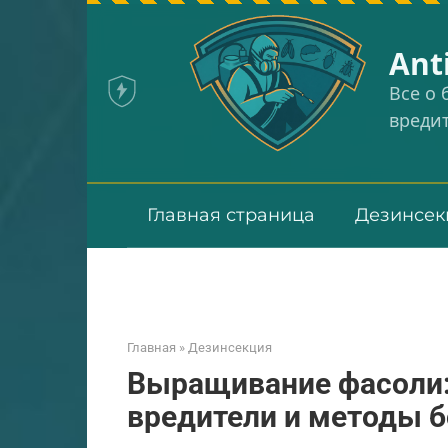
Перейти
к
Аnt
контенту
Все о
вреди
Главная страница
Дезинсек
Главная
»
Дезинсекция
Выращивание фасоли:
вредители и методы 