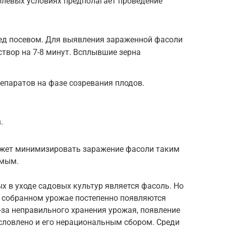
олевых условиях предполагает проведение
ед посевом. Для выявления зараженной фасоли
створ на 7-8 минут. Всплывшие зерна
епаратов на фазе созревания плодов.
.
жет минимизировать заражение фасоли таким
омым.
х в уходе садовых культур является фасоль. Но
в собранном урожае постепенно появляются
з-за неправильного хранения урожая, появление
словлено и его нерациональным сбором. Среди