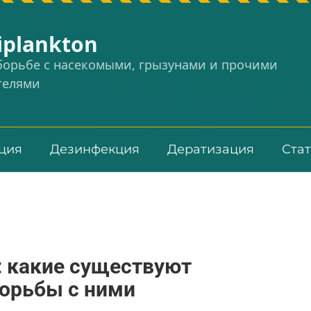
iplankton
 борьбе с насекомыми, грызунами и прочими
телями
ция
Дезинфекция
Дератизация
Ста
 какие существуют
борьбы с ними