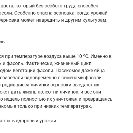
цвета, который без особого труда способен
соли. Особенно опасна зерновка, когда урожай
 Зерновка может навредить и другим культурам,
ль
ся при температуре воздуха выше 10 ºC. Именно в
ь и фасоль. Фактически, жизненный цикл
иодом вегетации фасоли. Насекомое даже яйца
 созревали одновременно с семенами фасоли:
 отродившиеся личинки зерновки выедают их
ожет дать жизнь полсотни личинок, и все они
ко недель полностью их уничтожая и превращаясь
екомые только при низких температурах.
растить здоровый урожай