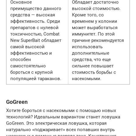
Основное
Обладает достаточно
преимущество данного
высокой стоимостью.
средства — высокая
Кроме того, со
эффективность. Среди
временем у колонии
препаратов с нулевой
может выработаться
токсичностью, Combat
иммунитет. По этой
New SuperBait обладает
причине рекомендуется
самой высокой
использовать
эффективностью и
дополнительные
способен
средства, что еще
самостоятельно
сильнее повышает
бороться с крупной
стоимость борьбы с
популяцией тараканов.
насекомыми.
GoGreen
Хотите бороться с насекомыми с помощью новых
технологий? Идеальным вариантом станет ловушка
GoGreen. Это электрическая ловушка, которая
натурально «поджаривает» всех попавших внутрь
насекомых с помощью разряда тока. Конструкция