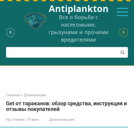
Перейти
Аntiplankton
к
контенту
Все о борьбе с
насекомыми,
грызунами и прочими
вредителями
Поиск:
Главная
»
Дезинсекция
Get от тараканов: обзор средства, инструкция и
отзывы покупателей
На чтение:
19 мин
Дезинсекция