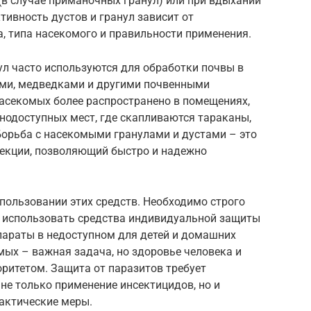
(в случае приманочных гранул) или при вдыхании
ивность дустов и гранул зависит от
, типа насекомого и правильности применения.
ул часто используются для обработки почвы в
ьями, медведками и другими почвенными
насекомых более распространено в помещениях,
днодоступных мест, где скапливаются тараканы,
Борьба с насекомыми гранулами и дустами – это
екции, позволяющий быстро и надежно
пользовании этих средств. Необходимо строго
, использовать средства индивидуальной защиты
репараты в недоступном для детей и домашних
ых – важная задача, но здоровье человека и
итетом. Защита от паразитов требует
не только применение инсектицидов, но и
актические меры.