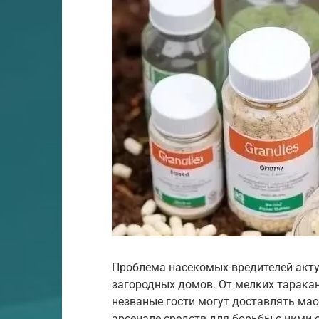
Проблема насекомых-вредителей актуа
загородных домов. От мелких таракан
незваные гости могут доставлять мас
арсенале средств для борьбы с ними 