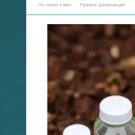
На чтение:
6 мин
Рубрика:
Дезинсекция