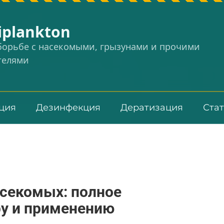
iplankton
 борьбе с насекомыми, грызунами и прочими
телями
ция
Дезинфекция
Дератизация
Ста
асекомых: полное
ру и применению