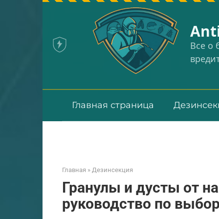
Перейти
к
Аnt
контенту
Все о
вреди
Главная страница
Дезинсек
Главная
»
Дезинсекция
Гранулы и дусты от н
руководство по выбо