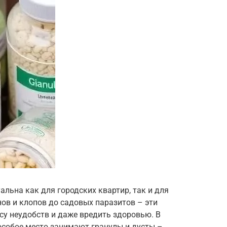
льна как для городских квартир, так и для
ов и клопов до садовых паразитов – эти
су неудобств и даже вредить здоровью. В
особое место занимают гранулы и дусты –