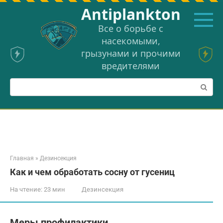
Перейти
Аntiplankton
к
контенту
Все о борьбе с
насекомыми,
грызунами и прочими
вредителями
Поиск:
Главная
»
Дезинсекция
Как и чем обработать сосну от гусениц
На чтение:
23 мин
Дезинсекция
Меры профилактики