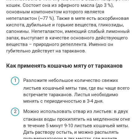
кошек. Состоит она из эфирного масла (до 3 %),
основным компонентом которого является
непеталактон (~77 %). Также в мяте есть аскорбиновая
кислота, дубильные и горькие вещества, гликозиды,
сапонины. Непеталактон, имеющий слабый лимонный
запах, выступает в качестве основного действующего
вещества – природного репеллента. Именно он
губительно действует на тараканов.
Как применять кошачью мяту от тараканов
Разложите небольшое количество свежих
листьев кошачьей мяты там, где вы чаще всего
встречаете тараканов. Листья необходимо
менять с периодичностью в 3-4 дня.
Можно использовать отвар из листьев: в двух
стаканах воды прокипятить на медленном огне
в течение 5 минут 9-10 листьев кошачьей мяты.
Дать раствору остыть, и можно распылять
пульверизатором в тех местах, где видите