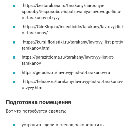
https://beztarakana.ru/tarakany/narodnye-
sposoby/5-sposobov-ispolzovaniya-lavrovogo-lista-
ot-tarakanov-otzyvy
https://GdeKlop.ru/insecticide/tarakany/lavrovyj-list-
ot-tarakanov/
https://kursi-floristiki.ru/tarakany/lavrovyj-list-protiv-
tarakanov.html
https://parazitdoma.ru/tarakany/lavrovyy-list-ot-
tarakanov
https://geradez.ru/lavrovyj-list-ot-tarakanov-ru
https://felisov.ru/tarakany/lavrovyj-list-ot-tarakanov-
otzyvy.html
Подготовка помещения
Вот что потребуется сделать:
устранить щели в стенах, законопатить