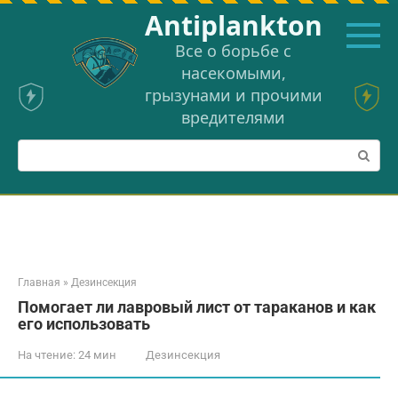
Перейти
Аntiplankton
к
контенту
Все о борьбе с
насекомыми,
грызунами и прочими
вредителями
Поиск:
Главная
»
Дезинсекция
Помогает ли лавровый лист от тараканов и как
его использовать
На чтение:
24 мин
Дезинсекция