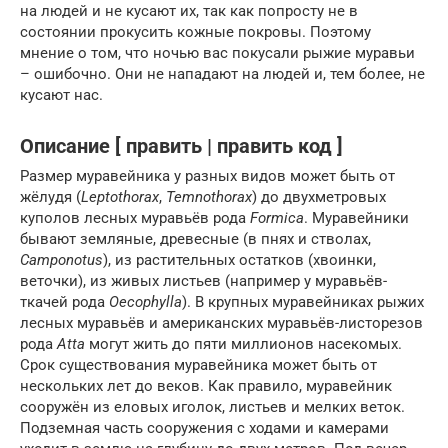
на людей и не кусают их, так как попросту не в
состоянии прокусить кожные покровы. Поэтому
мнение о том, что ночью вас покусали рыжие муравьи
– ошибочно. Они не нападают на людей и, тем более, не
кусают нас.
Описание [ править | править код ]
Размер муравейника у разных видов может быть от
жёлудя (
Leptothorax
,
Temnothorax
) до двухметровых
куполов лесных муравьёв рода
Formica
. Муравейники
бывают земляные, древесные (в пнях и стволах,
Camponotus
), из растительных остатков (хвоинки,
веточки), из живых листьев (например у муравьёв-
ткачей рода
Oecophylla
). В крупных муравейниках рыжих
лесных муравьёв и американских муравьёв-листорезов
рода
Atta
могут жить до пяти миллионов насекомых.
Срок существования муравейника может быть от
нескольких лет до веков. Как правило, муравейник
сооружён из еловых иголок, листьев и мелких веток.
Подземная часть сооружения с ходами и камерами