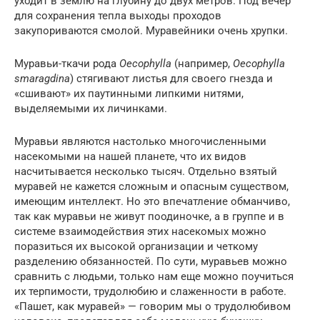
уходит в землю на глубину до двух метров. Под вечер
для сохранения тепла выходы проходов
закупориваются смолой. Муравейники очень хрупки.
Муравьи-ткачи рода
Oecophylla
(например,
Oecophylla
smaragdina
) стягивают листья для своего гнезда и
«сшивают» их паутинными липкими нитями,
выделяемыми их личинками.
Муравьи являются настолько многочисленными
насекомыми на нашей планете, что их видов
насчитывается несколько тысяч. Отдельно взятый
муравей не кажется сложным и опасным существом,
имеющим интеллект. Но это впечатление обманчиво,
так как муравьи не живут поодиночке, а в группе и в
системе взаимодействия этих насекомых можно
поразиться их высокой организации и четкому
разделению обязанностей. По сути, муравьев можно
сравнить с людьми, только нам еще можно поучиться
их терпимости, трудолюбию и слаженности в работе.
«Пашет, как муравей» — говорим мы о трудолюбивом