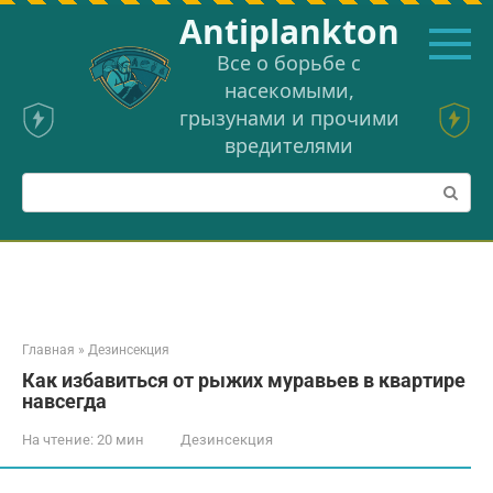
Перейти
Аntiplankton
к
контенту
Все о борьбе с
насекомыми,
грызунами и прочими
вредителями
Поиск:
Главная
»
Дезинсекция
Как избавиться от рыжих муравьев в квартире
навсегда
На чтение:
20 мин
Дезинсекция