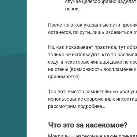
случае целесообразно заделат
пеной.
После того как указанные пути прони
останется, по сути, лишь избавиться
Но, как показывает практика, тут обр
только не используют: кто-то распыля
соду, а некоторые жильцы даже не п
на стены (возможность воспламенения
принимается)
Так вот, вместо сомнительных «бабу
использование современных инсектиц
рассмотрим подробнее…
Что это за насекомое?
Мокрицы — насекомые, какие принад