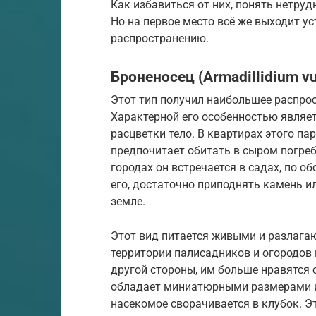
Как избавиться от них, понять нетруд
Но на первое место всё же выходит у
распространению.
Броненосец (Armadillidium vu
Этот тип получил наибольшее распро
Характерной его особенностью являет
расцветки тело. В квартирах этого па
предпочитает обитать в сыром погребе
городах он встречается в садах, по о
его, достаточно приподнять камень и
земле.
Этот вид питается живыми и разлага
территории палисадников и огородов
другой стороны, им больше нравятся 
обладает миниатюрными размерами и 
насекомое сворачивается в клубок. Э