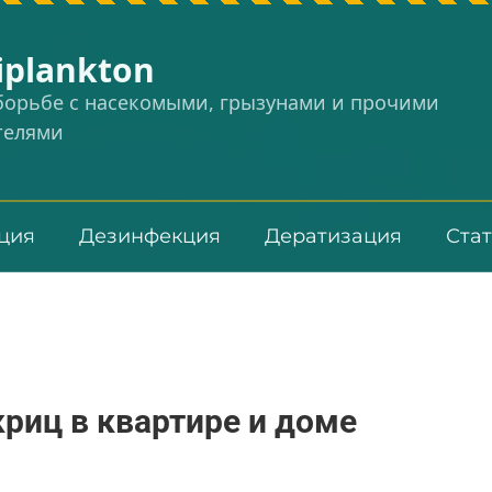
iplankton
 борьбе с насекомыми, грызунами и прочими
телями
ция
Дезинфекция
Дератизация
Ста
криц в квартире и доме