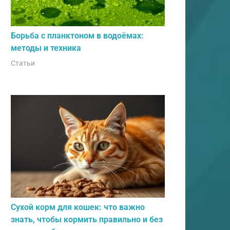
Борьба с планктоном в водоёмах:
методы и техника
Статьи
Сухой корм для кошек: что важно
знать, чтобы кормить правильно и без