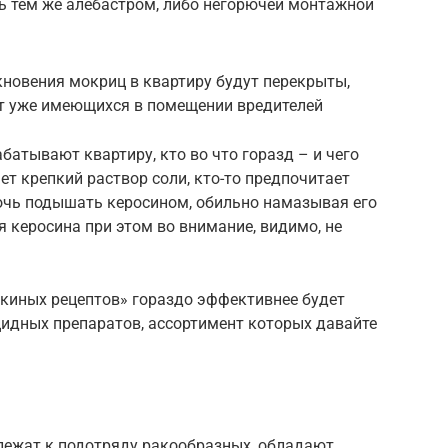
ь тем же алебастром, либо негорючей монтажной
кновения мокриц в квартиру будут перекрыты,
 от уже имеющихся в помещении вредителей
абатывают квартиру, кто во что горазд – и чего
ет крепкий раствор соли, кто-то предпочитает
рочь подышать керосином, обильно намазывая его
 керосина при этом во внимание, видимо, не
шкиных рецептов» гораздо эффективнее будет
идных препаратов, ассортимент которых давайте
лежат к подотряду ракообразных, обладают