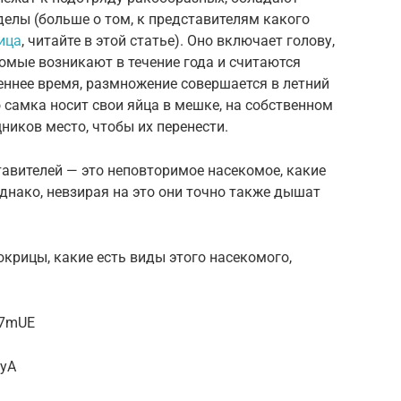
елы (больше о том, к представителям какого
ица
, читайте в этой статье). Оно включает голову,
комые возникают в течение года и считаются
еннее время, размножение совершается в летний
 самка носит свои яйца в мешке, на собственном
щников место, чтобы их перенести.
тавителей — это неповторимое насекомое, какие
однако, невзирая на это они точно также дышат
окрицы, какие есть виды этого насекомого,
87mUE
4yA