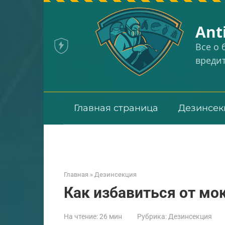
Перейти
к
Аnt
контенту
Все о
вреди
Главная страница
Дезинсек
Главная
»
Дезинсекция
Как избавиться от мо
На чтение:
26 мин
Рубрика:
Дезинсекция