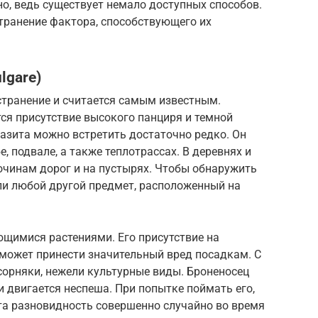
но, ведь существует немало доступных способов.
странение фактора, способствующего их
lgare)
странение и считается самым известным.
ся присутствие высокого панциря и темной
разита можно встретить достаточно редко. Он
, подвале, а также теплотрассах. В деревнях и
бочинам дорог и на пустырях. Чтобы обнаружить
ли любой другой предмет, расположенный на
ющимися растениями. Его присутствие на
 может принести значительный вред посадкам. С
сорняки, нежели культурные виды. Броненосец
двигается неспеша. При попытке поймать его,
та разновидность совершенно случайно во время