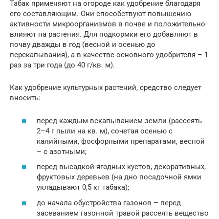
Табак применяют на огороде как удобрение благодаря
его составляющим. Они способствуют повышению
активности микроорганизмов в почве и положительно
влияют на растения. Для подкормки его добавляют в
почву дважды в год (весной и осенью до
перекапывания), а в качестве основного удобрителя – 1
раз за три года (до 40 г/кв. м).
Как удобрение культурных растений, средство следует
вносить:
перед каждым вскапыванием земли (рассеять
2–4 г пыли на кв. м), сочетая осенью с
калийными, фосфорными препаратами, весной
– с азотными;
перед высадкой ягодных кустов, декоративных,
фруктовых деревьев (на дно посадочной ямки
укладывают 0,5 кг табака);
до начала обустройства газонов – перед
засеванием газонной травой рассеять вещество