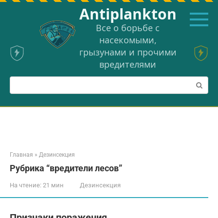
Перейти
Аntiplankton
к
контенту
Все о борьбе с
насекомыми,
грызунами и прочими
вредителями
Поиск:
Главная
»
Дезинсекция
Рубрика “вредители лесов”
На чтение:
21 мин
Дезинсекция
Признаки поражения