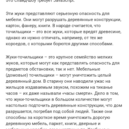
Это слайд-шоу требует JavaScript.
Эти жуки представляют серьезную опасность для
мебели. Они могут разрушать деревянные конструкции,
картон, фанеру, книги. В народе считается, что
точильщики – это все жуки, которые вредят древесине,
однако их нужно отличать, например, от тех же
короедов, с которыми борются другими способами.
Жуки-точильщики – это крупное семейство мелких
жуков, которые могут как представлять опасность для
предметов обстановки, так и нет. Мебельные
(домовые) точильщики – могут уничтожить целый
деревянный дом. В старину они наводили ужас на
жильцов издаваемым звуком, похожим на тиканье
часов – их даже называли «часы смерти». Дело в том,
что жуки-точильщики в большом количестве могут
настолько подточить деревянные конструкции, что дом
разрушается, погребая под собой людей. Также они
способны за короткое время уничтожить дорогую
деревянную мебель, паркет, книги, дверные и