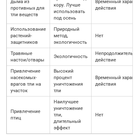
дыма из
Временный характе
кору. Лучше
противных для
действия
использовать
тли веществ
под осень
Использование
Природный
растений-
метод,
Нет
защитников
экологичность
Травяные
Непродолжительно
Экологичность
настои/отвары
действие
Привлечение
Высокий
насекомых-
процент
Временный характе
врагов тли на
уничтожения
действия
участок
тли
Наилучшее
уничтожение
Привлечение
тли,
Нет
птиц
длительный
эффект