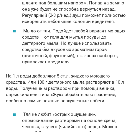
шланга под большим напором. Попав на землю
она уже будет не способна вернуться назад.
Регулярный (2-3 р/нед.) душ поможет полностью
искоренить небольшие колонии вредителя.
Мыло от тли. Подойдет любой вариант моющих
средств – от геля для мытья посуды до
дегтярного мыла. Но лучше использовать
средства без вкусовых ароматизаторов
(цветочный, фруктовый), т.к. запах наоборот,
привлекает вредителя.
На 1 л воды добавляют 5 ст.л. жидкого моющего
средства. Или 100 г дегтярного мыла растворяют в 10 л
воды. Полученным раствором при помощи веника,
опрыскивателя типа «Жук» обрабатывают растения,
особенно самые нежные верхушечные побеги.
Тля не любит «острых ощущений»,
опрыскиваний растворами на основе хрена,
чеснока, жгучего (чилийского) перца. Можно