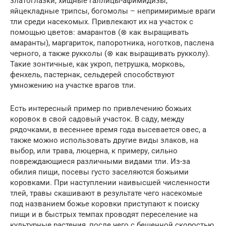
златоглазки, хищные галлицы-афимидизы,
яйцекладные трипсы, богомолы – непримиримые враги
тли среди насекомых. Привлекают их на участок с
помощью цветов: амарантов (⊗ как выращивать
амаранты), маргариток, папоротника, ноготков, паслена
черного, а также рукколы (⊗ как выращивать рукколу).
Такие зонтичные, как укроп, петрушка, морковь,
фенхель, пастернак, сельдерей способствуют
умножению на участке врагов тли.
Есть интересный пример по привлечению божьих
коровок в свой садовый участок. В саду, между
рядочками, в весеннее время года высевается овес, а
также можно использовать другие виды злаков, на
выбор, или трава, люцерна, к примеру, сильно
повреждающиеся различными видами тли. Из-за
обилия пищи, посевы густо заселяются божьими
коровками. При наступлении наивысшей численности
тлей, травы скашивают в результате чего насекомые
под названием божье коровки приступают к поиску
пищи и в быстрых темпах проводят переселение на
культурные растения, после чего с бешенной скоростью