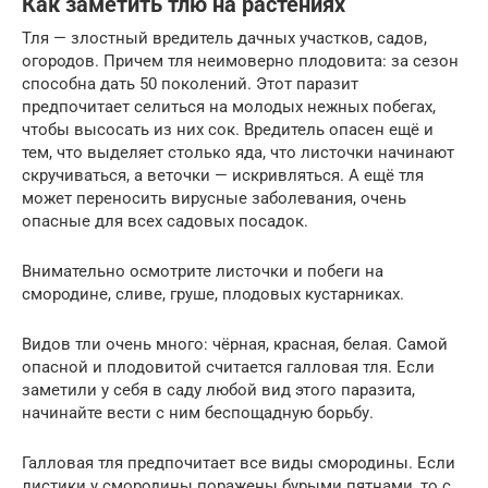
Как заметить тлю на растениях
Тля — злостный вредитель дачных участков, садов,
огородов. Причем тля неимоверно плодовита: за сезон
способна дать 50 поколений. Этот паразит
предпочитает селиться на молодых нежных побегах,
чтобы высосать из них сок. Вредитель опасен ещё и
тем, что выделяет столько яда, что листочки начинают
скручиваться, а веточки — искривляться. А ещё тля
может переносить вирусные заболевания, очень
опасные для всех садовых посадок.
Внимательно осмотрите листочки и побеги на
смородине, сливе, груше, плодовых кустарниках.
Видов тли очень много: чёрная, красная, белая. Самой
опасной и плодовитой считается галловая тля. Если
заметили у себя в саду любой вид этого паразита,
начинайте вести с ним беспощадную борьбу.
Галловая тля предпочитает все виды смородины. Если
листики у смородины поражены бурыми пятнами, то с