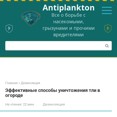
Перейти
Аntiplankton
к
контенту
Все о борьбе с
насекомыми,
грызунами и прочими
вредителями
Поиск:
Главная
»
Дезинсекция
Эффективные способы уничтожения тли в
огороде
На чтение:
22 мин
Дезинсекция