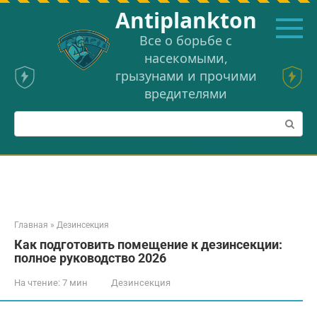
Перейти
Аntiplankton
к
контенту
Все о борьбе с
насекомыми,
грызунами и прочими
вредителями
Поиск:
Главная
»
Дезинсекция
Как подготовить помещение к дезинсекции:
полное руководство 2026
На чтение:
7 мин
Дезинсекция