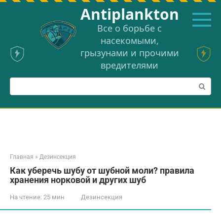
Перейти
Аntiplankton
к
контенту
Все о борьбе с
насекомыми,
грызунами и прочими
вредителями
Поиск:
Главная
»
Дезинсекция
Как уберечь шубу от шубной моли? правила
хранения норковой и других шуб
На чтение:
25 мин
Дезинсекция