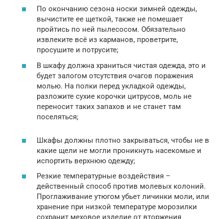
По окончанию сезона носки зимней одежды,
вычистите ее щеткой, также не помешает
пройтись по ней пылесосом. Обязательно
извлеките всё из карманов, проветрите,
просушите и потрусите;
В шкафу должна храниться чистая одежда, это и
будет залогом отсутствия очагов поражения
молью. На полки перед укладкой одежды,
разложите сухие корочки цитрусов, моль не
переносит таких запахов и не станет там
поселяться;
Шкафы должны плотно закрываться, чтобы не в
какие щели не могли проникнуть насекомые и
испортить верхнюю одежду;
Резкие температурные воздействия –
действенный способ против молевых колоний.
Проглаживание утюгом убьет личинки моли, или
хранение при низкой температуре морозилки
сохранит меховое изделие от вторжения