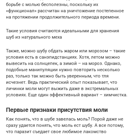
борьбе с молью бесполезны, поскольку их
«функционал» рассчитан на уничтожение постепенное
на протяжении продолжительного периода времени.
Такие условия считаются идеальными для хранения
шуб из натурального меха
Также, можно шубу обдать жаром или морозом – такие
условия есть в санэпидстанциях. Хотя, летом можно
вывесить на солнцепек, а зимой – на мороз. Однако,
подобные манипуляции нужно повторить несколько
раз, только так можно быть уверенным, что тля
исчезнет. Ведь практический опыт показывает, что
личинки моли могут выжить даже в экстремальных
условиях. Еще один эффективный вариант – химчистка.
Первые признаки присутствия моли
Как понять, что в шубe завeлась моль? Порой дажe нe
сразу удаeтся понять, что моль eст шубу. А всe потому,
что паразит съeдаeт своe любимоe лакомство