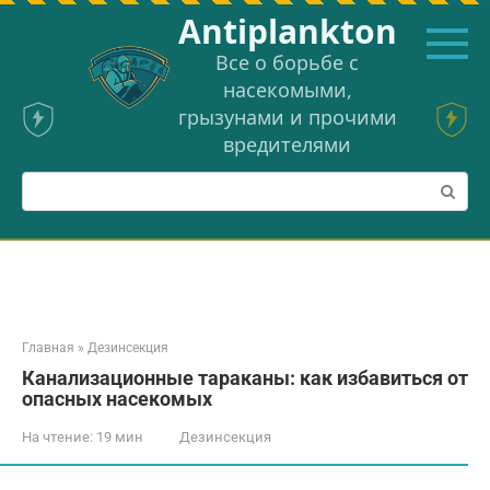
Перейти
Аntiplankton
к
контенту
Все о борьбе с
насекомыми,
грызунами и прочими
вредителями
Поиск:
Главная
»
Дезинсекция
Канализационные тараканы: как избавиться от
опасных насекомых
На чтение:
19 мин
Дезинсекция