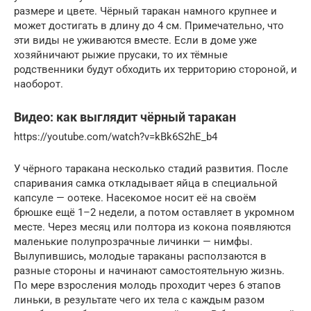
размере и цвете. Чёрный таракан намного крупнее и
может достигать в длину до 4 см. Примечательно, что
эти виды не уживаются вместе. Если в доме уже
хозяйничают рыжие прусаки, то их тёмные
родственники будут обходить их территорию стороной, и
наоборот.
Видео: как выглядит чёрный таракан
https://youtube.com/watch?v=kBk6S2hE_b4
У чёрного таракана несколько стадий развития. После
спаривания самка откладывает яйца в специальной
капсуле — оотеке. Насекомое носит её на своём
брюшке ещё 1–2 недели, а потом оставляет в укромном
месте. Через месяц или полтора из кокона появляются
маленькие полупрозрачные личинки — нимфы.
Вылупившись, молодые тараканы расползаются в
разные стороны и начинают самостоятельную жизнь.
По мере взросления молодь проходит через 6 этапов
линьки, в результате чего их тела с каждым разом