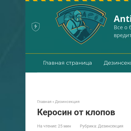
Перейти
к
Аnt
контенту
Все о
вреди
Главная страница
Дезинсек
Главная
»
Дезинсекция
Керосин от клопов
На чтение:
25 мин
Рубрика:
Дезинсекция