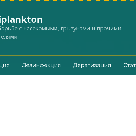
iplankton
 борьбе с насекомыми, грызунами и прочими
телями
ция
Дезинфекция
Дератизация
Ста