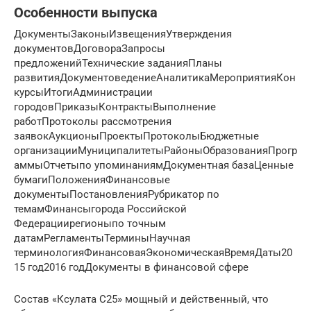
Особенности выпуска
ДокументыЗаконыИзвещенияУтверждения
документовДоговораЗапросы
предложенийТехнические заданияПланы
развитияДокументоведениеАналитикаМероприятияКон
курсыИтогиАдминистрации
городовПриказыКонтрактыВыполнение
работПротоколы рассмотрения
заявокАукционыПроектыПротоколыБюджетные
организацииМуниципалитетыРайоныОбразованияПрогр
аммыОтчетыпо упоминаниямДокументная базаЦенные
бумагиПоложенияФинансовые
документыПостановленияРубрикатор по
темамФинансыгорода Российской
Федерациирегионыпо точным
датамРегламентыТерминыНаучная
терминологияФинансоваяЭкономическаяВремяДаты20
15 год2016 годДокументы в финансовой сфере
Состав «Ксулата С25» мощный и действенный, что