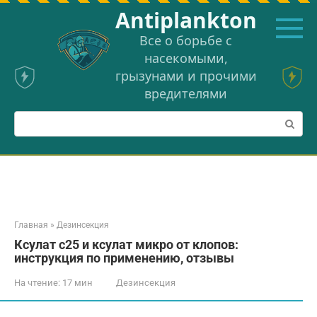
Перейти
Аntiplankton
к
контенту
Все о борьбе с
насекомыми,
грызунами и прочими
вредителями
Поиск:
Главная
»
Дезинсекция
Ксулат с25 и ксулат микро от клопов:
инструкция по применению, отзывы
На чтение:
17 мин
Дезинсекция