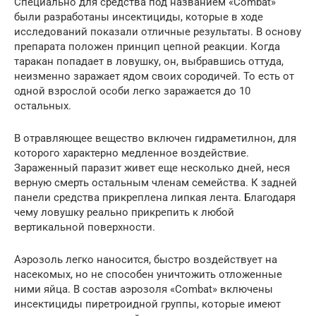
Специально для средства под названием «Combat»
были разработаны инсектициды, которые в ходе
исследований показали отличные результаты. В основу
препарата положен принцип цепной реакции. Когда
таракан попадает в ловушку, он, выбравшись оттуда,
неизменно заражает ядом своих сородичей. То есть от
одной взрослой особи легко заражается до 10
остальных.
В отравляющее вещество включен гидраметилнон, для
которого характерно медленное воздействие.
Зараженный паразит живет еще несколько дней, неся
верную смерть остальным членам семейства. К задней
панели средства прикреплена липкая лента. Благодаря
чему ловушку реально прикрепить к любой
вертикальной поверхности.
Аэрозоль легко наносится, быстро воздействует на
насекомых, но не способен уничтожить отложенные
ними яйца. В состав аэрозоля «Combat» включены
инсектициды пиретроидной группы, которые имеют