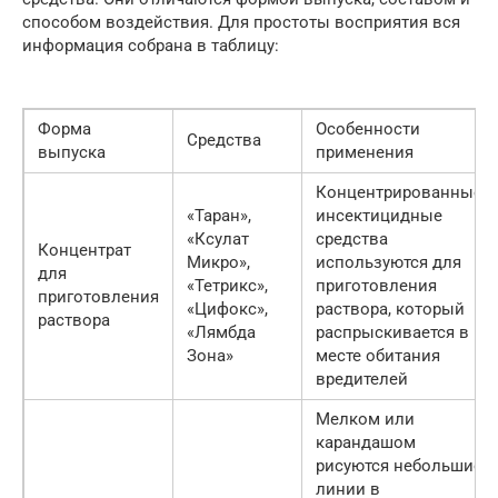
способом воздействия. Для простоты восприятия вся
информация собрана в таблицу:
Форма
Особенности
Средства
выпуска
применения
Концентрированные
«Таран»,
инсектицидные
«Ксулат
средства
Концентрат
Микро»,
используются для
для
«Тетрикс»,
приготовления
приготовления
«Цифокс»,
раствора, который
раствора
«Лямбда
распрыскивается в
Зона»
месте обитания
вредителей
Мелком или
карандашом
рисуются небольшие
линии в