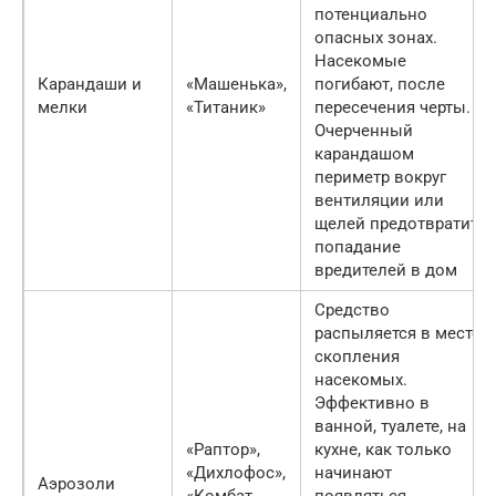
потенциально
опасных зонах.
Насекомые
Карандаши и
«Машенька»,
погибают, после
мелки
«Титаник»
пересечения черты.
Очерченный
карандашом
периметр вокруг
вентиляции или
щелей предотвратит
попадание
вредителей в дом
Средство
распыляется в месте
скопления
насекомых.
Эффективно в
ванной, туалете, на
«Раптор»,
кухне, как только
«Дихлофос»,
начинают
Аэрозоли
«Комбат
появляться