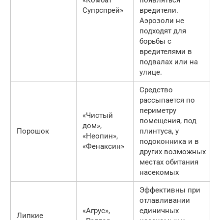
Супрспрей»
вредители.
Аэрозоли не
подходят для
борьбы с
вредителями в
подвалах или на
улице.
Средство
рассыпается по
периметру
«Чистый
помещения, под
дом»,
Порошок
плинтуса, у
«Неопин»,
подоконника и в
«Фенаксин»
других возможных
местах обитания
насекомых
Эффективны при
отлавливании
«Агрус»,
единичных
Липкие