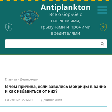
Перейти
Аntiplankton
к
контенту
Все о борьбе с
насекомыми,
грызунами и прочими
вредителями
Поиск:
Главная
»
Дезинсекция
В чем причина, если завелись мокрицы в ванне
и как избавиться от них?
На чтение:
22 мин
Дезинсекция