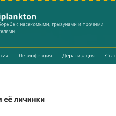
iplankton
 борьбе с насекомыми, грызунами и прочими
телями
ция
Дезинфекция
Дератизация
Ста
и её личинки