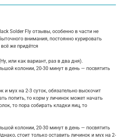
ack Solder Fly отзывы, особенно в части не
збыточного внимания, постоянно курировать
 всё же придётся
у, или как вариант, раз в два дня).
льшой колонии, 20-30 минут в день — посвятить
к и мух на 2-3 суток, обязательно выскочит
ать попить, то корм у личинок может начать
олок, то пора собирать кладки яиц, то
льшой колонии, 20-30 минут в день — посвятить
днако, стоит только оставить личинок и мух на 2-