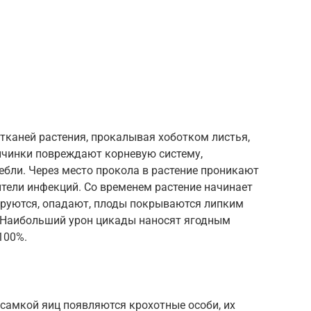
тканей растения, прокалывая хоботком листья,
Личинки повреждают корневую систему,
тебли. Через место прокола в растение проникают
тели инфекций. Со временем растение начинает
мируются, опадают, плоды покрываются липким
. Наибольший урон цикады наносят ягодным
100%.
 самкой яиц появляются крохотные особи, их