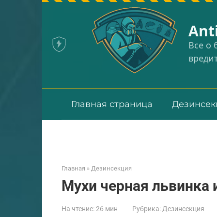
Перейти
к
Аnt
контенту
Все о
вреди
Главная страница
Дезинсек
Главная
»
Дезинсекция
Мухи черная львинка 
На чтение:
26 мин
Рубрика:
Дезинсекция