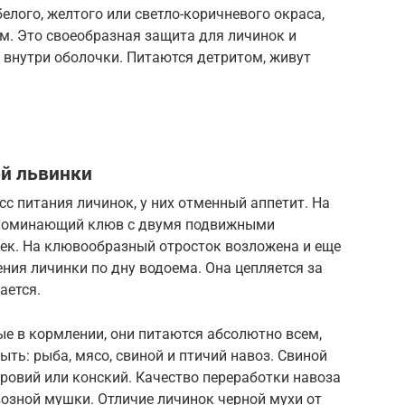
елого, желтого или светло-коричневого окраса,
м. Это своеобразная защита для личинок и
 внутри оболочки. Питаются детритом, живут
ой львинки
с питания личинок, у них отменный аппетит. На
напоминающий клюв с двумя подвижными
ек. На клювообразный отросток возложена и еще
ия личинки по дну водоема. Она цепляется за
ается.
е в кормлении, они питаются абсолютно всем,
быть: рыба, мясо, свиной и птичий навоз. Свиной
оровий или конский. Качество переработки навоза
озной мушки. Отличие личинок черной мухи от