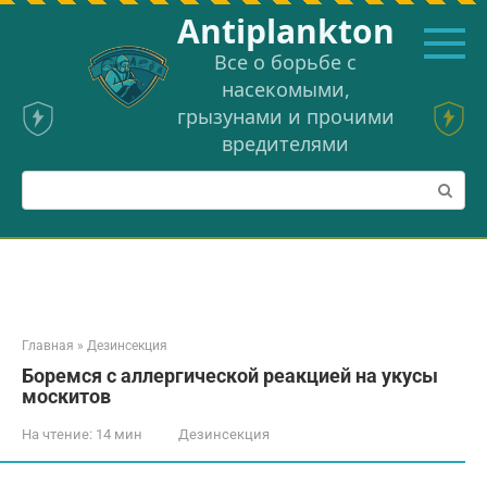
Перейти
Аntiplankton
к
контенту
Все о борьбе с
насекомыми,
грызунами и прочими
вредителями
Поиск:
Главная
»
Дезинсекция
Боремся с аллергической реакцией на укусы
москитов
На чтение:
14 мин
Дезинсекция