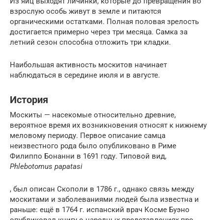
Из яиц выходят личинки, которые до превращения во
взрослую особь живут в земле и питаются
органическими остатками. Полная половая зрелость
достигается примерно через три месяца. Самка за
летний сезон способна отложить три кладки.
Наибольшая активность москитов начинает
наблюдаться в середине июля и в августе.
История
Москиты — насекомые относительно древние,
вероятное время их возникновения относят к нижнему
меловому периоду. Первое описание самца
неизвестного рода было опубликовано в Риме
Филиппо Бонанни в 1691 году. Типовой вид,
Phlebotomus papatasi
, был описан Скополи в 1786 г., однако связь между
москитами и заболеваниями людей была известна и
раньше: ещё в 1764 г. испанский врач Косме Буэно
опубликовал книгу о народных представлениях про