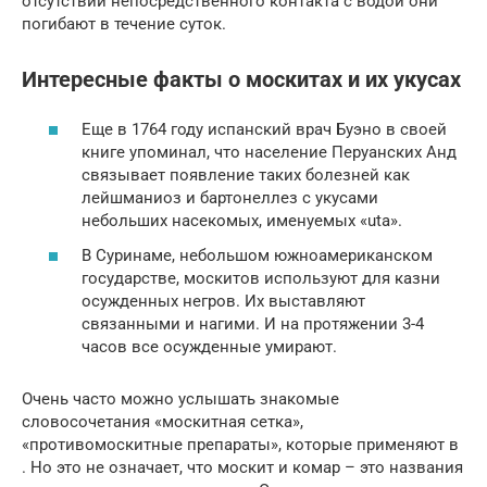
отсутствии непосредственного контакта с водой они
погибают в течение суток.
Интересные факты о москитах и их укусах
Еще в 1764 году испанский врач Буэно в своей
книге упоминал, что население Перуанских Анд
связывает появление таких болезней как
лейшманиоз и бартонеллез с укусами
небольших насекомых, именуемых «uta».
В Суринаме, небольшом южноамериканском
государстве, москитов используют для казни
осужденных негров. Их выставляют
связанными и нагими. И на протяжении 3-4
часов все осужденные умирают.
Очень часто можно услышать знакомые
словосочетания «москитная сетка»,
«противомоскитные препараты», которые применяют в
. Но это не означает, что москит и комар – это названия