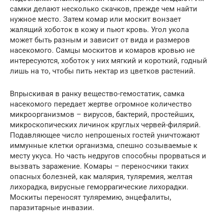
самки делают несколько скачков, прежде чем найти
нужное место. Затем комар или москит вонзает
жалящий хоботок в кожу и пьют кровь. Угол укола
может быть разным и зависит от вида и размеров
насекомого. Самцы москитов и комаров кровью не
интересуются, хоботок у них мягкий и короткий, годный
лишь на то, чтобы пить нектар из цветков растений.
Впрыскивая в ранку вещество-гемостатик, самка
насекомого передает жертве огромное количество
микроорганизмов – вирусов, бактерий, простейших,
микроскопических личинок круглых червей-филярий.
Подавляющее число непрошеных гостей уничтожают
иммунные клетки организма, спешно созываемые к
месту укуса. Но часть недругов способны прорваться и
вызвать заражение. Комары – переносчики таких
опасных болезней, как малярия, туляремия, желтая
лихорадка, вирусные геморрагические лихорадки.
Москиты переносят туляремию, энцефалиты,
паразитарные инвазии.