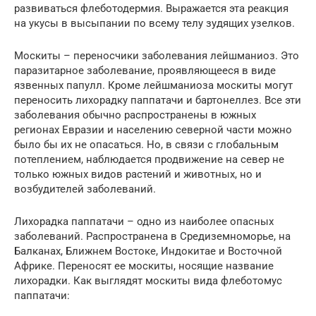
развиваться флеботодермия. Выражается эта реакция
на укусы в высыпании по всему телу зудящих узелков.
Москиты – переносчики заболевания лейшманиоз. Это
паразитарное заболевание, проявляющееся в виде
язвенных папулл. Кроме лейшманиоза москиты могут
переносить лихорадку паппатачи и бартонеллез. Все эти
заболевания обычно распространены в южных
регионах Евразии и населению северной части можно
было бы их не опасаться. Но, в связи с глобальным
потеплением, наблюдается продвижение на север не
только южных видов растений и животных, но и
возбудителей заболеваний.
Лихорадка паппатачи – одно из наиболее опасных
заболеваний. Распространена в Средиземноморье, на
Балканах, Ближнем Востоке, Индокитае и Восточной
Африке. Переносят ее москиты, носящие название
лихорадки. Как выглядят москиты вида флеботомус
паппатачи: